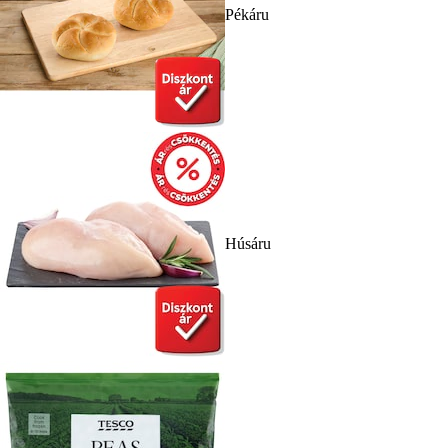
Pékáru
Húsáru