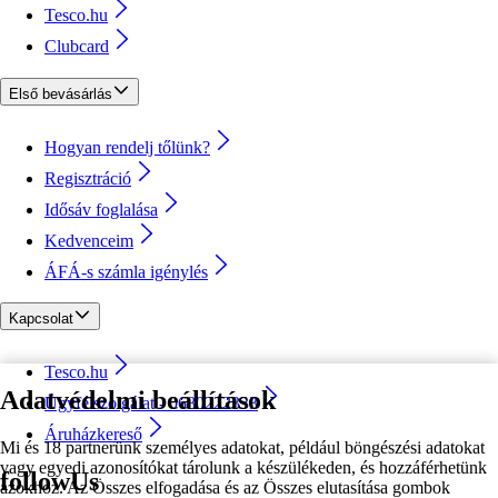
Tesco.hu
Clubcard
Első bevásárlás
Hogyan rendelj tőlünk?
Regisztráció
Idősáv foglalása
Kedvenceim
ÁFÁ-s számla igénylés
Kapcsolat
Tesco.hu
Adatvédelmi beállítások
Ügyfélszolgálat - 0680222333
Áruházkereső
Mi és 18 partnerünk személyes adatokat, például böngészési adatokat
vagy egyedi azonosítókat tárolunk a készülékeden, és hozzáférhetünk
followUs
azokhoz. Az Összes elfogadása és az Összes elutasítása gombok