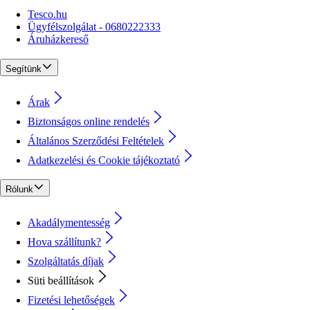
Tesco.hu
Ügyfélszolgálat - 0680222333
Áruházkereső
Segítünk
Árak
Biztonságos online rendelés
Általános Szerződési Feltételek
Adatkezelési és Cookie tájékoztató
Rólunk
Akadálymentesség
Hova szállítunk?
Szolgáltatás díjak
Süti beállítások
Fizetési lehetőségek