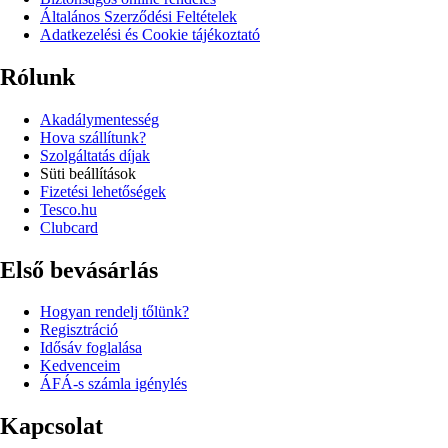
Általános Szerződési Feltételek
Adatkezelési és Cookie tájékoztató
Rólunk
Akadálymentesség
Hova szállítunk?
Szolgáltatás díjak
Süti beállítások
Fizetési lehetőségek
Tesco.hu
Clubcard
Első bevásárlás
Hogyan rendelj tőlünk?
Regisztráció
Idősáv foglalása
Kedvenceim
ÁFÁ-s számla igénylés
Kapcsolat