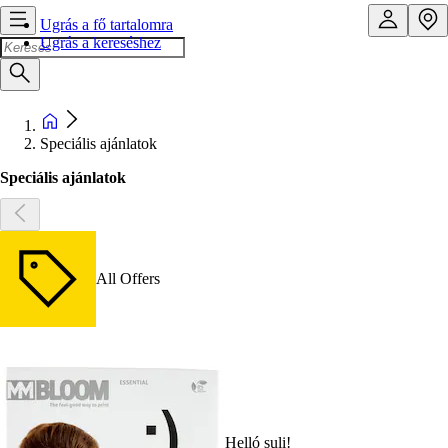
Ugrás a fő tartalomra
Ugrás a kereséshez
Speciális ajánlatok
Speciális ajánlatok
All Offers
Helló suli!