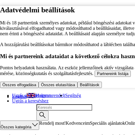
Adatvédelmi beállítások
Mi és 18 partnerünk személyes adatokat, például böngészési adatokat 
kiválasztásával elfogadhatod vagy módosíthatod a beállításaidat, illet
nem érinti a böngészési adataidat. A beállításaid alapján személyre tudj
A hozzájárulási beállításokat bármikor módosíthatod a láblécben találhat
Mi és partnereink adataidat a következő célokra haszn
Pontos helyadatok használata. Az eszköz jellemzőinek aktív vizsgálata a
mérése, közönségkutatás és szolgáltatásfejlesztés.
Partnereink listája
Összes elfogadása
Összes elutasítása
Beállítások
Ugrás a fő tartalomra
Hogyan rendelj
Segítség
English
Ugrás a kereséshez
Rendelj most!
Kedvenceim
Speciális ajánlatok
Onli
Összes kategória