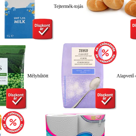
Tejtermék-tojás
Mélyhűtött
Alapvető 