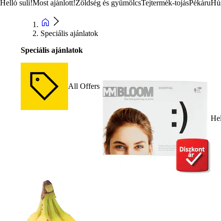
Helló suli!
Most ajánlott!
Zöldség és gyümölcs
Tejtermék-tojás
Pékáru
Hú
Speciális ajánlatok
Speciális ajánlatok
All Offers
Hel