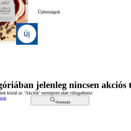
Újdonságok
góriában jelenleg nincsen akciós
aink közül az ‘Akciók’ menüpont alatt válogathatsz
atok
Keresés