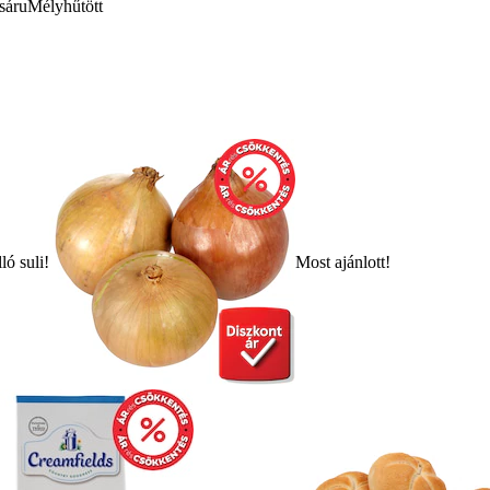
sáru
Mélyhűtött
ló suli!
Most ajánlott!