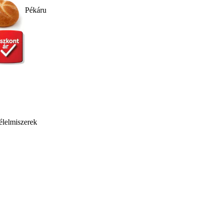
Pékáru
élelmiszerek