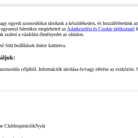
vagy egyedi azonosítókat tárolunk a készülékeden, és hozzáférhetünk a
ve ugyanezt bármikor megteheted az
Adatkezelési és Cookie tájékoztató
l
uk szabni a vásárlási élményedet az oldalon.
ó Süti beállítások linkre kattintva.
áljuk:
zonosítás céljából. Információk tárolása és/vagy elérése az eszközön. S
ne Club
Inspirációk
Nyár