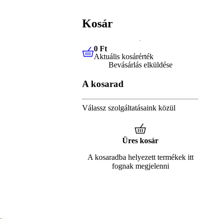
Kosár
0 Ft
Aktuális kosárérték
0 Ft
Aktuális kosárérték
Bevásárlás elküldése
A kosarad
Válassz szolgáltatásaink közül
Üres kosár
A kosaradba helyezett termékek itt
fognak megjelenni