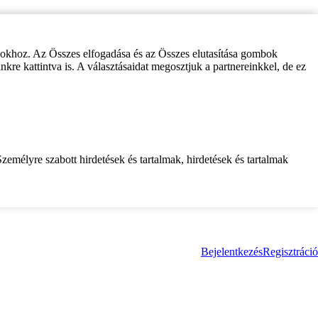
zokhoz. Az Összes elfogadása és az Összes elutasítása gombok
inkre kattintva is. A választásaidat megosztjuk a partnereinkkel, de ez
zemélyre szabott hirdetések és tartalmak, hirdetések és tartalmak
Bejelentkezés
Regisztráció