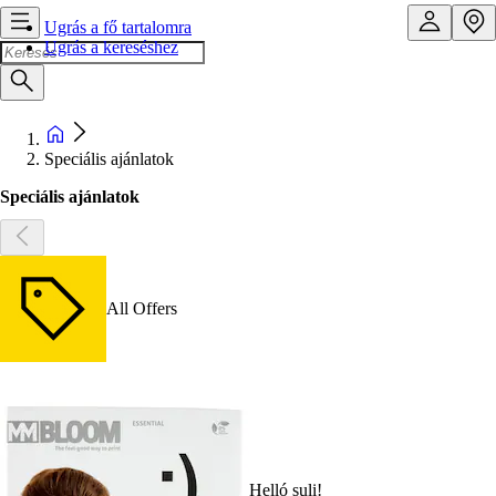
Ugrás a fő tartalomra
Ugrás a kereséshez
Speciális ajánlatok
Speciális ajánlatok
All Offers
Helló suli!