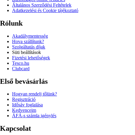
Általános Szerződési Feltételek
Adatkezelési és Cookie tájékoztató
Rólunk
Akadálymentesség
Hova szállítunk?
Szolgáltatás díjak
Süti beállítások
Fizetési lehetőségek
Tesco.hu
Clubcard
Első bevásárlás
Hogyan rendelj tőlünk?
Regisztráció
Idősáv foglalása
Kedvenceim
ÁFÁ-s számla igénylés
Kapcsolat