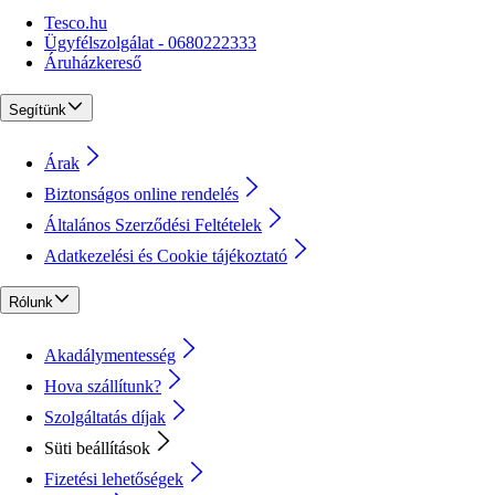
Tesco.hu
Ügyfélszolgálat - 0680222333
Áruházkereső
Segítünk
Árak
Biztonságos online rendelés
Általános Szerződési Feltételek
Adatkezelési és Cookie tájékoztató
Rólunk
Akadálymentesség
Hova szállítunk?
Szolgáltatás díjak
Süti beállítások
Fizetési lehetőségek