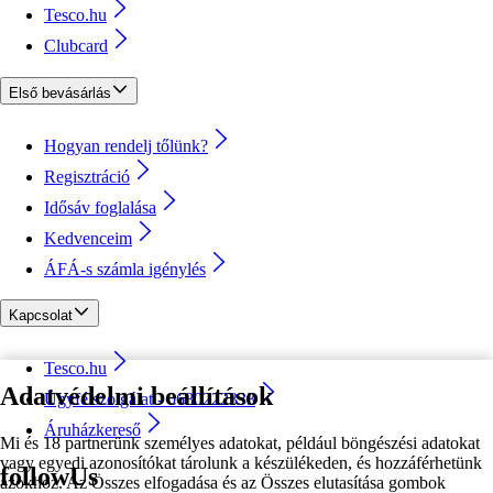
Tesco.hu
Clubcard
Első bevásárlás
Hogyan rendelj tőlünk?
Regisztráció
Idősáv foglalása
Kedvenceim
ÁFÁ-s számla igénylés
Kapcsolat
Tesco.hu
Adatvédelmi beállítások
Ügyfélszolgálat - 0680222333
Áruházkereső
Mi és 18 partnerünk személyes adatokat, például böngészési adatokat
vagy egyedi azonosítókat tárolunk a készülékeden, és hozzáférhetünk
followUs
azokhoz. Az Összes elfogadása és az Összes elutasítása gombok