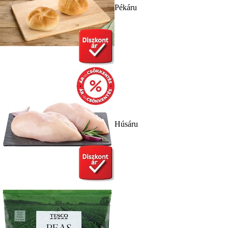
Pékáru
Húsáru