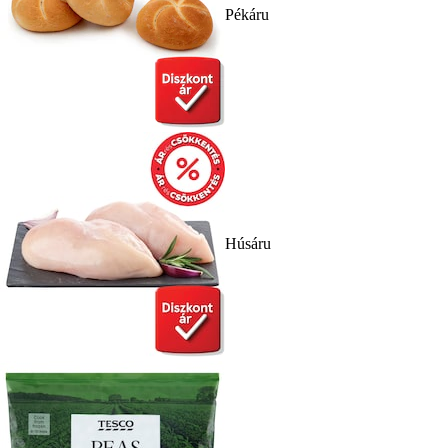
Pékáru
Húsáru