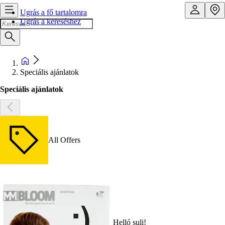
Ugrás a fő tartalomra
Ugrás a kereséshez
Speciális ajánlatok
Speciális ajánlatok
All Offers
Helló suli!