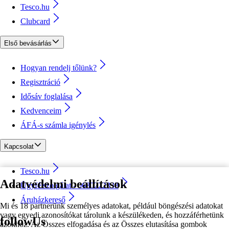
Tesco.hu
Clubcard
Első bevásárlás
Hogyan rendelj tőlünk?
Regisztráció
Idősáv foglalása
Kedvenceim
ÁFÁ-s számla igénylés
Kapcsolat
Tesco.hu
Adatvédelmi beállítások
Ügyfélszolgálat - 0680222333
Áruházkereső
Mi és 18 partnerünk személyes adatokat, például böngészési adatokat
vagy egyedi azonosítókat tárolunk a készülékeden, és hozzáférhetünk
followUs
azokhoz. Az Összes elfogadása és az Összes elutasítása gombok