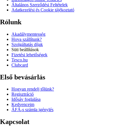
Általános Szerződési Feltételek
Adatkezelési és Cookie tájékoztató
Rólunk
Akadálymentesség
Hova szállítunk?
Szolgáltatás díjak
Süti beállítások
Fizetési lehetőségek
Tesco.hu
Clubcard
Első bevásárlás
Hogyan rendelj tőlünk?
Regisztráció
Idősáv foglalása
Kedvenceim
ÁFÁ-s számla igénylés
Kapcsolat