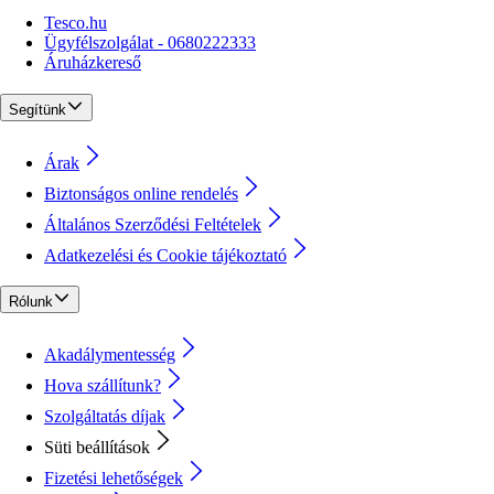
Tesco.hu
Ügyfélszolgálat - 0680222333
Áruházkereső
Segítünk
Árak
Biztonságos online rendelés
Általános Szerződési Feltételek
Adatkezelési és Cookie tájékoztató
Rólunk
Akadálymentesség
Hova szállítunk?
Szolgáltatás díjak
Süti beállítások
Fizetési lehetőségek