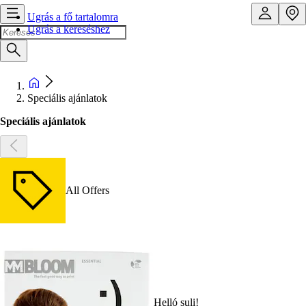
Ugrás a fő tartalomra
Ugrás a kereséshez
Speciális ajánlatok
Speciális ajánlatok
All Offers
Helló suli!