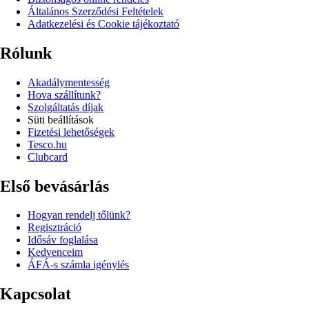
Általános Szerződési Feltételek
Adatkezelési és Cookie tájékoztató
Rólunk
Akadálymentesség
Hova szállítunk?
Szolgáltatás díjak
Süti beállítások
Fizetési lehetőségek
Tesco.hu
Clubcard
Első bevásárlás
Hogyan rendelj tőlünk?
Regisztráció
Idősáv foglalása
Kedvenceim
ÁFÁ-s számla igénylés
Kapcsolat