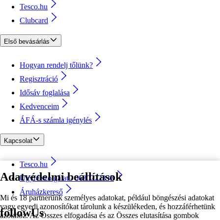
Tesco.hu
Clubcard
Első bevásárlás
Hogyan rendelj tőlünk?
Regisztráció
Idősáv foglalása
Kedvenceim
ÁFÁ-s számla igénylés
Kapcsolat
Tesco.hu
Adatvédelmi beállítások
Ügyfélszolgálat - 0680222333
Áruházkereső
Mi és 18 partnerünk személyes adatokat, például böngészési adatokat
vagy egyedi azonosítókat tárolunk a készülékeden, és hozzáférhetünk
followUs
azokhoz. Az Összes elfogadása és az Összes elutasítása gombok