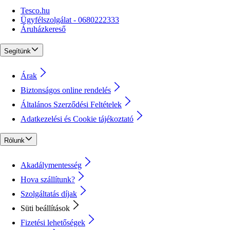
Tesco.hu
Ügyfélszolgálat - 0680222333
Áruházkereső
Segítünk
Árak
Biztonságos online rendelés
Általános Szerződési Feltételek
Adatkezelési és Cookie tájékoztató
Rólunk
Akadálymentesség
Hova szállítunk?
Szolgáltatás díjak
Süti beállítások
Fizetési lehetőségek