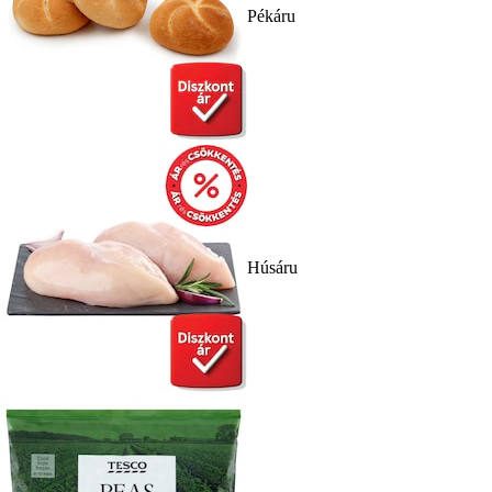
Pékáru
Húsáru