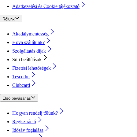
Adatkezelési és Cookie tájékoztató
Rólunk
Akadálymentesség
Hova szállítunk?
Szolgáltatás díjak
Süti beállítások
Fizetési lehetőségek
Tesco.hu
Clubcard
Első bevásárlás
Hogyan rendelj tőlünk?
Regisztráció
Idősáv foglalása