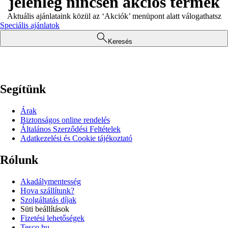
jelenleg nincsen akciós termék
Aktuális ajánlataink közül az ‘Akciók’ menüpont alatt válogathatsz
Speciális ajánlatok
Keresés
Segítünk
Árak
Biztonságos online rendelés
Általános Szerződési Feltételek
Adatkezelési és Cookie tájékoztató
Rólunk
Akadálymentesség
Hova szállítunk?
Szolgáltatás díjak
Süti beállítások
Fizetési lehetőségek
Tesco.hu