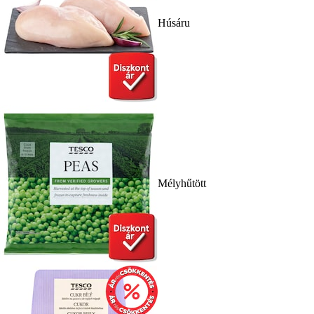
Húsáru
Mélyhűtött