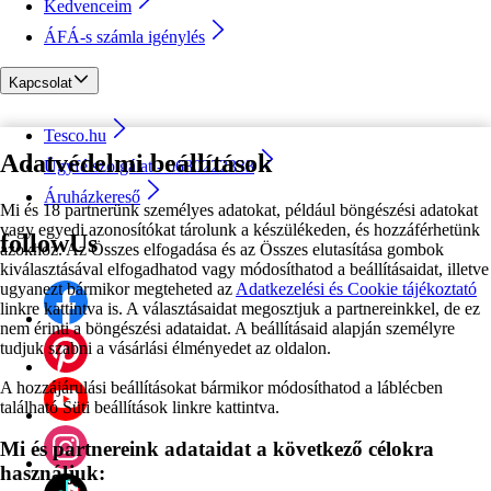
Kedvenceim
ÁFÁ-s számla igénylés
Kapcsolat
Tesco.hu
Adatvédelmi beállítások
Ügyfélszolgálat - 0680222333
Áruházkereső
Mi és 18 partnerünk személyes adatokat, például böngészési adatokat
vagy egyedi azonosítókat tárolunk a készülékeden, és hozzáférhetünk
followUs
azokhoz. Az Összes elfogadása és az Összes elutasítása gombok
kiválasztásával elfogadhatod vagy módosíthatod a beállításaidat, illetve
ugyanezt bármikor megteheted az
Adatkezelési és Cookie tájékoztató
linkre kattintva is. A választásaidat megosztjuk a partnereinkkel, de ez
nem érinti a böngészési adataidat. A beállításaid alapján személyre
tudjuk szabni a vásárlási élményedet az oldalon.
A hozzájárulási beállításokat bármikor módosíthatod a láblécben
található Süti beállítások linkre kattintva.
Mi és partnereink adataidat a következő célokra
használjuk: