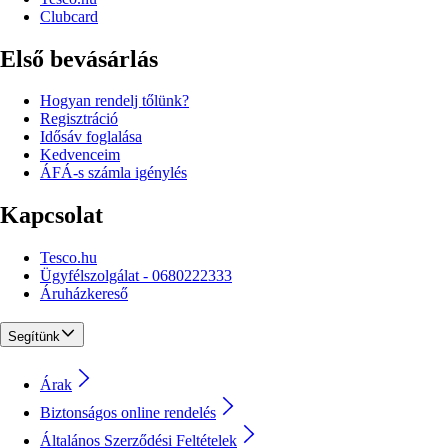
Clubcard
Első bevásárlás
Hogyan rendelj tőlünk?
Regisztráció
Idősáv foglalása
Kedvenceim
ÁFÁ-s számla igénylés
Kapcsolat
Tesco.hu
Ügyfélszolgálat - 0680222333
Áruházkereső
Segítünk
Árak
Biztonságos online rendelés
Általános Szerződési Feltételek