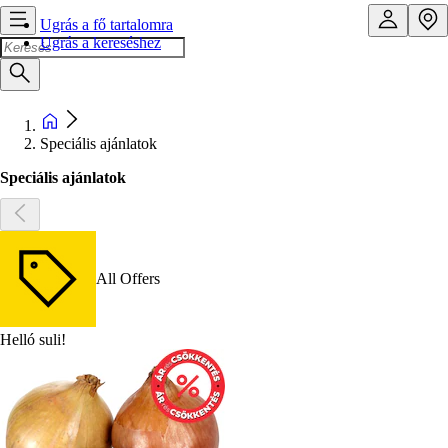
Ugrás a fő tartalomra
Ugrás a kereséshez
Speciális ajánlatok
Speciális ajánlatok
All Offers
Helló suli!