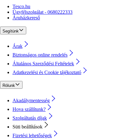
Tesco.hu
Ügyfélszolgálat - 0680222333
Áruházkereső
Segítünk
Árak
Biztonságos online rendelés
Általános Szerződési Feltételek
Adatkezelési és Cookie tájékoztató
Rólunk
Akadálymentesség
Hova szállítunk?
Szolgáltatás díjak
Süti beállítások
Fizetési lehetőségek