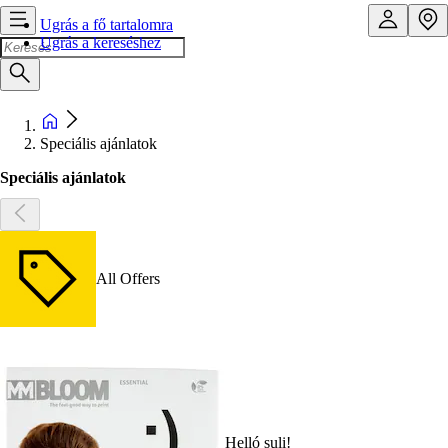
Ugrás a fő tartalomra
Ugrás a kereséshez
Speciális ajánlatok
Speciális ajánlatok
All Offers
Helló suli!