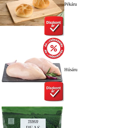
Pékáru
Húsáru