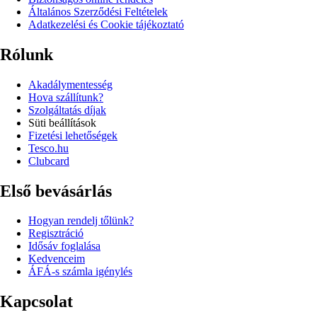
Általános Szerződési Feltételek
Adatkezelési és Cookie tájékoztató
Rólunk
Akadálymentesség
Hova szállítunk?
Szolgáltatás díjak
Süti beállítások
Fizetési lehetőségek
Tesco.hu
Clubcard
Első bevásárlás
Hogyan rendelj tőlünk?
Regisztráció
Idősáv foglalása
Kedvenceim
ÁFÁ-s számla igénylés
Kapcsolat