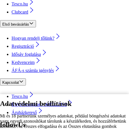
Tesco.hu
Clubcard
Első bevásárlás
Hogyan rendelj tőlünk?
Regisztráció
Idősáv foglalása
Kedvenceim
ÁFÁ-s számla igénylés
Kapcsolat
Tesco.hu
Adatvédelmi beállítások
Ügyfélszolgálat - 0680222333
Áruházkereső
Mi és 18 partnerünk személyes adatokat, például böngészési adatokat
vagy egyedi azonosítókat tárolunk a készülékeden, és hozzáférhetünk
followUs
azokhoz. Az Összes elfogadása és az Összes elutasítása gombok