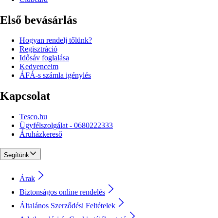
Első bevásárlás
Hogyan rendelj tőlünk?
Regisztráció
Idősáv foglalása
Kedvenceim
ÁFÁ-s számla igénylés
Kapcsolat
Tesco.hu
Ügyfélszolgálat - 0680222333
Áruházkereső
Segítünk
Árak
Biztonságos online rendelés
Általános Szerződési Feltételek