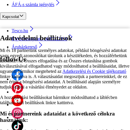
ÁFÁ-s számla igénylés
Kapcsolat
Tesco.hu
Adatvédelmi beállítások
Ügyfélszolgálat - 0680222333
Áruházkereső
Mi és 18 partnerünk személyes adatokat, például böngészési adatokat
vagy egyedi azonosítókat tárolunk a készülékeden, és hozzáférhetünk
followUs
azokhoz. Az Összes elfogadása és az Összes elutasítása gombok
kiválasztásával elfogadhatod vagy módosíthatod a beállításaidat, illetve
ugyanezt bármikor megteheted az
Adatkezelési és Cookie tájékoztató
linkre kattintva is. A választásaidat megosztjuk a partnereinkkel, de ez
nem érinti a böngészési adataidat. A beállításaid alapján személyre
tudjuk szabni a vásárlási élményedet az oldalon.
A hozzájárulási beállításokat bármikor módosíthatod a láblécben
található Süti beállítások linkre kattintva.
Mi és partnereink adataidat a következő célokra
használjuk: