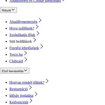
Adatkezelési és Cookie tájékoztató
Rólunk
Akadálymentesség
Hova szállítunk?
Szolgáltatás díjak
Süti beállítások
Fizetési lehetőségek
Tesco.hu
Clubcard
Első bevásárlás
Hogyan rendelj tőlünk?
Regisztráció
Idősáv foglalása
Kedvenceim