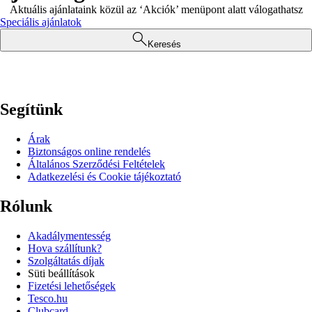
Aktuális ajánlataink közül az ‘Akciók’ menüpont alatt válogathatsz
Speciális ajánlatok
Keresés
Segítünk
Árak
Biztonságos online rendelés
Általános Szerződési Feltételek
Adatkezelési és Cookie tájékoztató
Rólunk
Akadálymentesség
Hova szállítunk?
Szolgáltatás díjak
Süti beállítások
Fizetési lehetőségek
Tesco.hu
Clubcard