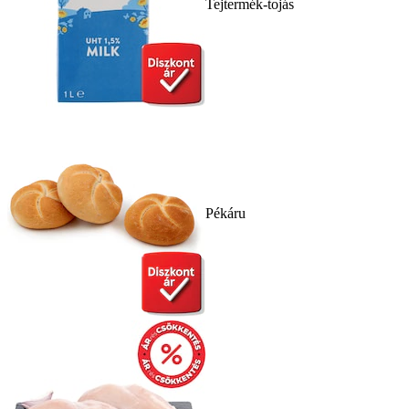
Tejtermék-tojás
Pékáru