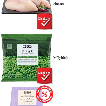
Húsáru
Mélyhűtött