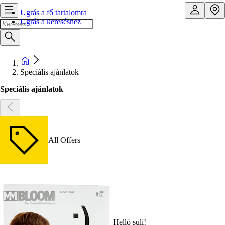
Ugrás a fő tartalomra
Ugrás a kereséshez
Speciális ajánlatok
Speciális ajánlatok
All Offers
Helló suli!