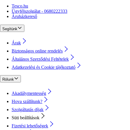
Tesco.hu
Ügyfélszolgálat - 0680222333
Áruházkereső
Segítünk
Árak
Biztonságos online rendelés
Általános Szerződési Feltételek
Adatkezelési és Cookie tájékoztató
Rólunk
Akadálymentesség
Hova szállítunk?
Szolgáltatás díjak
Süti beállítások
Fizetési lehetőségek