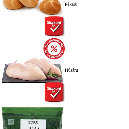
Pékáru
Húsáru