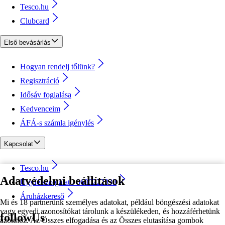
Tesco.hu
Clubcard
Első bevásárlás
Hogyan rendelj tőlünk?
Regisztráció
Idősáv foglalása
Kedvenceim
ÁFÁ-s számla igénylés
Kapcsolat
Tesco.hu
Adatvédelmi beállítások
Ügyfélszolgálat - 0680222333
Áruházkereső
Mi és 18 partnerünk személyes adatokat, például böngészési adatokat
vagy egyedi azonosítókat tárolunk a készülékeden, és hozzáférhetünk
followUs
azokhoz. Az Összes elfogadása és az Összes elutasítása gombok