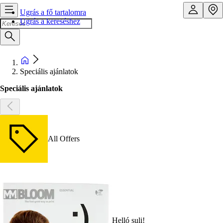
Ugrás a fő tartalomra
Ugrás a kereséshez
Speciális ajánlatok
Speciális ajánlatok
All Offers
Helló suli!