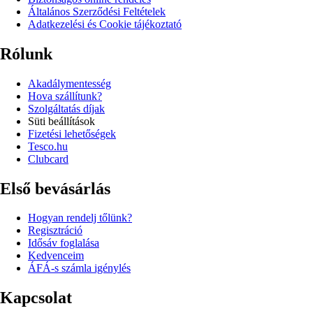
Általános Szerződési Feltételek
Adatkezelési és Cookie tájékoztató
Rólunk
Akadálymentesség
Hova szállítunk?
Szolgáltatás díjak
Süti beállítások
Fizetési lehetőségek
Tesco.hu
Clubcard
Első bevásárlás
Hogyan rendelj tőlünk?
Regisztráció
Idősáv foglalása
Kedvenceim
ÁFÁ-s számla igénylés
Kapcsolat