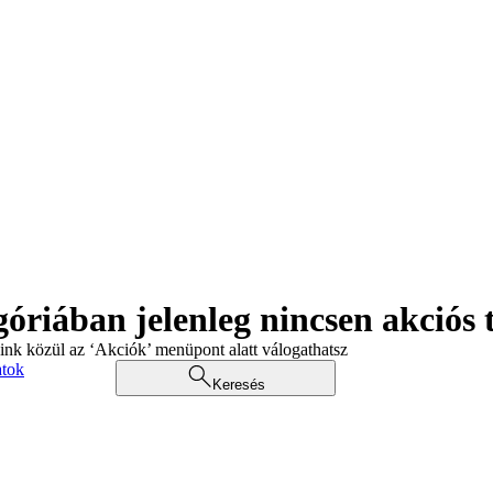
góriában jelenleg nincsen akciós
aink közül az ‘Akciók’ menüpont alatt válogathatsz
atok
Keresés