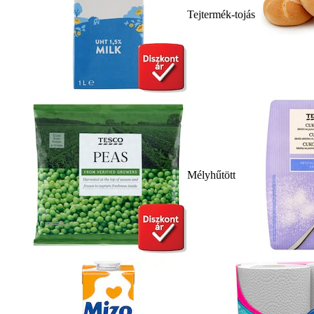
Tejtermék-tojás
Mélyhűtött