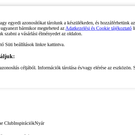
vagy egyedi azonosítókat tárolunk a készülékeden, és hozzáférhetünk a
ve ugyanezt bármikor megteheted az
Adatkezelési és Cookie tájékoztató
l
uk szabni a vásárlási élményedet az oldalon.
ó Süti beállítások linkre kattintva.
áljuk:
zonosítás céljából. Információk tárolása és/vagy elérése az eszközön. S
ne Club
Inspirációk
Nyár