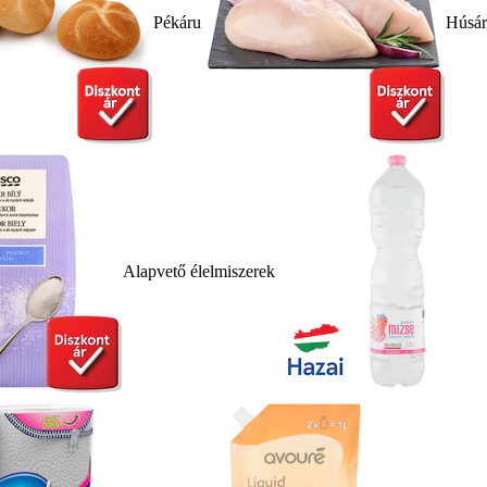
Pékáru
Húsá
Alapvető élelmiszerek