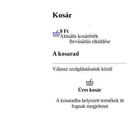
Kosár
0 Ft
Aktuális kosárérték
0 Ft
Aktuális kosárérték
Bevásárlás elküldése
A kosarad
Válassz szolgáltatásaink közül
Üres kosár
A kosaradba helyezett termékek itt
fognak megjelenni