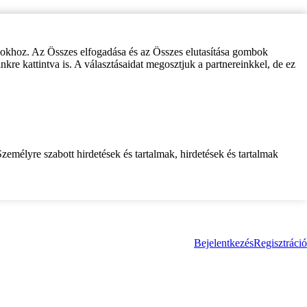
zokhoz. Az Összes elfogadása és az Összes elutasítása gombok
inkre kattintva is. A választásaidat megosztjuk a partnereinkkel, de ez
zemélyre szabott hirdetések és tartalmak, hirdetések és tartalmak
Bejelentkezés
Regisztráció