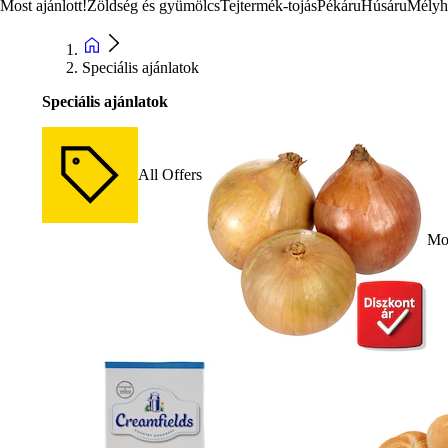
Most ajánlott!
Zöldség és gyümölcs
Tejtermék-tojás
Pékáru
Húsáru
Mélyh
Speciális ajánlatok
Speciális ajánlatok
All Offers
Mos