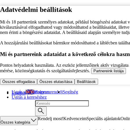
Adatvédelmi beállítások
Mi és 18 partnerünk személyes adatokat, például böngészési adatokat 
kiválasztásával elfogadhatod vagy módosíthatod a beállításaidat, illet
nem érinti a böngészési adataidat. A beállításaid alapján személyre tudj
A hozzájárulási beállításokat bármikor módosíthatod a láblécben találhat
Mi és partnereink adataidat a következő célokra haszn
Pontos helyadatok használata. Az eszköz jellemzőinek aktív vizsgálata a
mérése, közönségkutatás és szolgáltatásfejlesztés.
Partnereink listája
Összes elfogadása
Összes elutasítása
Beállítások
Ugrás a fő tartalomra
Hogyan rendelj
Segítség
English
Ugrás a kereséshez
Rendelj most!
Kedvenceim
Speciális ajánlatok
Onli
Összes kategória