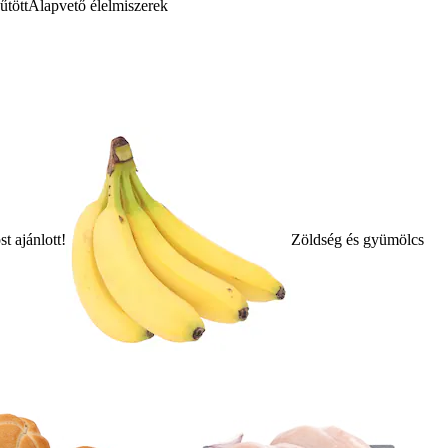
űtött
Alapvető élelmiszerek
t ajánlott!
Zöldség és gyümölcs