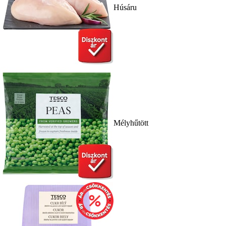
Húsáru
Mélyhűtött