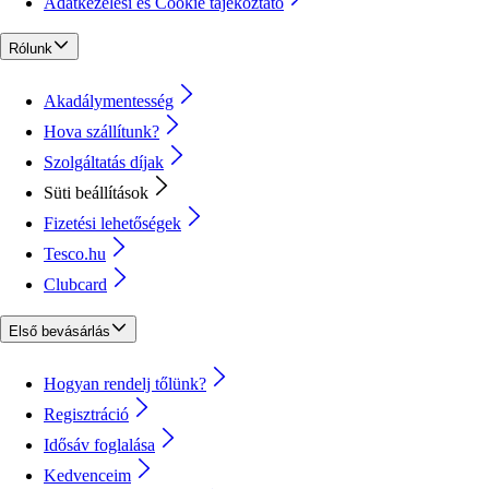
Adatkezelési és Cookie tájékoztató
Rólunk
Akadálymentesség
Hova szállítunk?
Szolgáltatás díjak
Süti beállítások
Fizetési lehetőségek
Tesco.hu
Clubcard
Első bevásárlás
Hogyan rendelj tőlünk?
Regisztráció
Idősáv foglalása
Kedvenceim