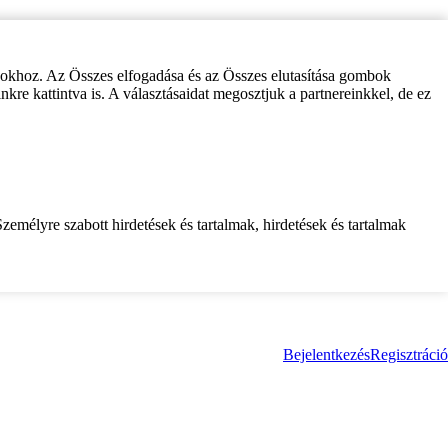
zokhoz. Az Összes elfogadása és az Összes elutasítása gombok
inkre kattintva is. A választásaidat megosztjuk a partnereinkkel, de ez
zemélyre szabott hirdetések és tartalmak, hirdetések és tartalmak
Bejelentkezés
Regisztráció