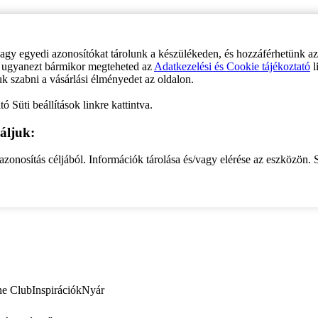
vagy egyedi azonosítókat tárolunk a készülékeden, és hozzáférhetünk a
ve ugyanezt bármikor megteheted az
Adatkezelési és Cookie tájékoztató
l
uk szabni a vásárlási élményedet az oldalon.
ó Süti beállítások linkre kattintva.
áljuk:
zonosítás céljából. Információk tárolása és/vagy elérése az eszközön. S
ne Club
Inspirációk
Nyár