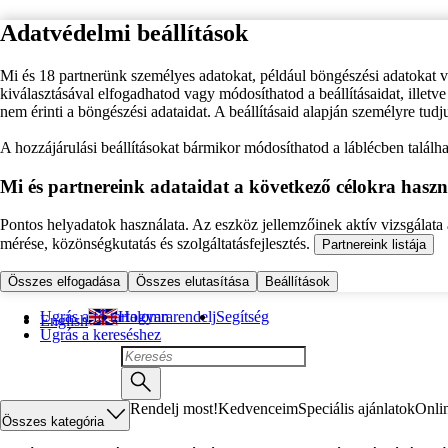
Adatvédelmi beállítások
Mi és 18 partnerünk személyes adatokat, például böngészési adatokat 
kiválasztásával elfogadhatod vagy módosíthatod a beállításaidat, illet
nem érinti a böngészési adataidat. A beállításaid alapján személyre tudj
A hozzájárulási beállításokat bármikor módosíthatod a láblécben találhat
Mi és partnereink adataidat a következő célokra haszn
Pontos helyadatok használata. Az eszköz jellemzőinek aktív vizsgálata a
mérése, közönségkutatás és szolgáltatásfejlesztés.
Partnereink listája
Összes elfogadása
Összes elutasítása
Beállítások
Ugrás a fő tartalomra
Hogyan rendelj
Segítség
English
Ugrás a kereséshez
Rendelj most!
Kedvenceim
Speciális ajánlatok
Onli
Összes kategória