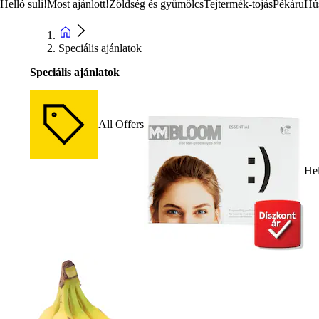
Helló suli!
Most ajánlott!
Zöldség és gyümölcs
Tejtermék-tojás
Pékáru
Hú
Speciális ajánlatok
Speciális ajánlatok
All Offers
Hel