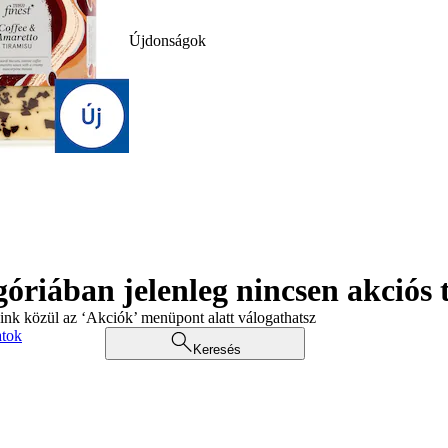
Újdonságok
góriában jelenleg nincsen akciós
aink közül az ‘Akciók’ menüpont alatt válogathatsz
atok
Keresés