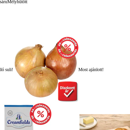
sáru
Mélyhűtött
ló suli!
Most ajánlott!