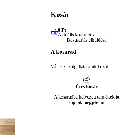
Kosár
0 Ft
Aktuális kosárérték
0 Ft
Aktuális kosárérték
Bevásárlás elküldése
A kosarad
Válassz szolgáltatásaink közül
Üres kosár
A kosaradba helyezett termékek itt
fognak megjelenni