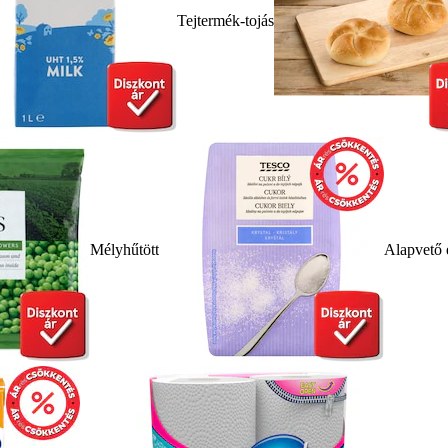
Tejtermék-tojás
Mélyhűtött
Alapvető 