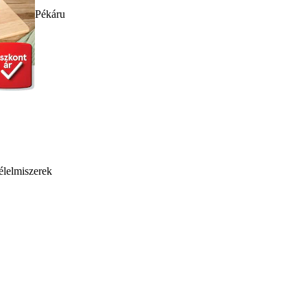
Pékáru
élelmiszerek