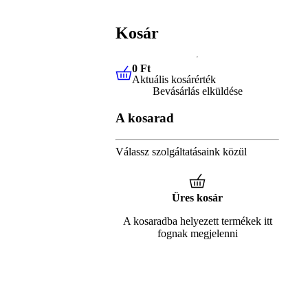
Kosár
0 Ft
Aktuális kosárérték
0 Ft
Aktuális kosárérték
Bevásárlás elküldése
A kosarad
Válassz szolgáltatásaink közül
Üres kosár
A kosaradba helyezett termékek itt
fognak megjelenni