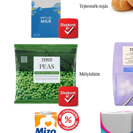
Tejtermék-tojás
Mélyhűtött