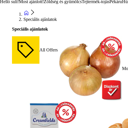
Helló suli!
Most ajánlott!
Zöldség és gyümölcs
Tejtermék-tojás
Pékáru
Hú
Speciális ajánlatok
Speciális ajánlatok
All Offers
Mos