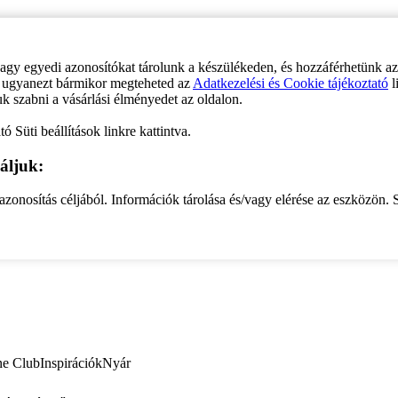
vagy egyedi azonosítókat tárolunk a készülékeden, és hozzáférhetünk a
ve ugyanezt bármikor megteheted az
Adatkezelési és Cookie tájékoztató
l
uk szabni a vásárlási élményedet az oldalon.
ó Süti beállítások linkre kattintva.
áljuk:
zonosítás céljából. Információk tárolása és/vagy elérése az eszközön. S
ne Club
Inspirációk
Nyár