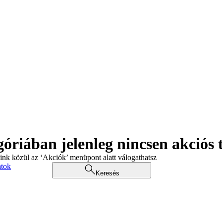
góriában jelenleg nincsen akciós
aink közül az ‘Akciók’ menüpont alatt válogathatsz
atok
Keresés