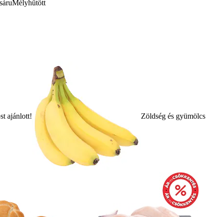
sáru
Mélyhűtött
t ajánlott!
Zöldség és gyümölcs