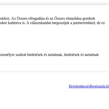
zokhoz. Az Összes elfogadása és az Összes elutasítása gombok
inkre kattintva is. A választásaidat megosztjuk a partnereinkkel, de ez
zemélyre szabott hirdetések és tartalmak, hirdetések és tartalmak
Bejelentkezés
Regisztráció