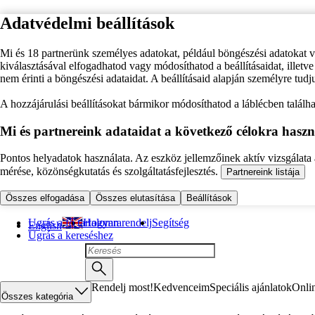
Adatvédelmi beállítások
Mi és 18 partnerünk személyes adatokat, például böngészési adatokat 
kiválasztásával elfogadhatod vagy módosíthatod a beállításaidat, illet
nem érinti a böngészési adataidat. A beállításaid alapján személyre tudj
A hozzájárulási beállításokat bármikor módosíthatod a láblécben találhat
Mi és partnereink adataidat a következő célokra haszn
Pontos helyadatok használata. Az eszköz jellemzőinek aktív vizsgálata a
mérése, közönségkutatás és szolgáltatásfejlesztés.
Partnereink listája
Összes elfogadása
Összes elutasítása
Beállítások
Ugrás a fő tartalomra
Hogyan rendelj
Segítség
English
Ugrás a kereséshez
Rendelj most!
Kedvenceim
Speciális ajánlatok
Onli
Összes kategória