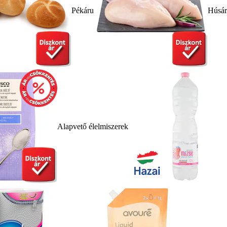
Pékáru
Húsá
Alapvető élelmiszerek