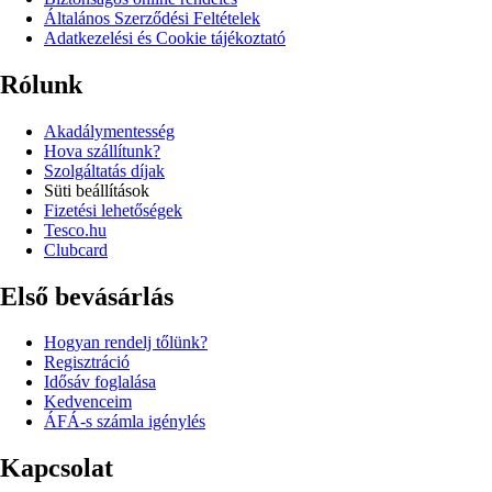
Általános Szerződési Feltételek
Adatkezelési és Cookie tájékoztató
Rólunk
Akadálymentesség
Hova szállítunk?
Szolgáltatás díjak
Süti beállítások
Fizetési lehetőségek
Tesco.hu
Clubcard
Első bevásárlás
Hogyan rendelj tőlünk?
Regisztráció
Idősáv foglalása
Kedvenceim
ÁFÁ-s számla igénylés
Kapcsolat