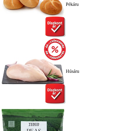
Pékáru
Húsáru