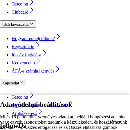
Tesco.hu
Clubcard
Első bevásárlás
Hogyan rendelj tőlünk?
Regisztráció
Idősáv foglalása
Kedvenceim
ÁFÁ-s számla igénylés
Kapcsolat
Tesco.hu
Adatvédelmi beállítások
Ügyfélszolgálat - 0680222333
Áruházkereső
Mi és 18 partnerünk személyes adatokat, például böngészési adatokat
vagy egyedi azonosítókat tárolunk a készülékeden, és hozzáférhetünk
followUs
azokhoz. Az Összes elfogadása és az Összes elutasítása gombok