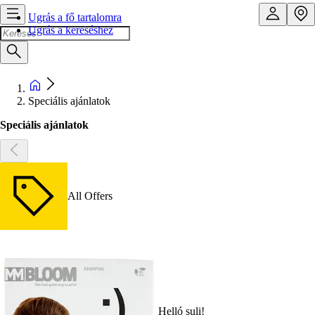
Ugrás a fő tartalomra
Ugrás a kereséshez
Speciális ajánlatok
Speciális ajánlatok
All Offers
Helló suli!