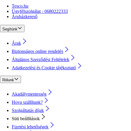
Tesco.hu
Ügyfélszolgálat - 0680222333
Áruházkereső
Segítünk
Árak
Biztonságos online rendelés
Általános Szerződési Feltételek
Adatkezelési és Cookie tájékoztató
Rólunk
Akadálymentesség
Hova szállítunk?
Szolgáltatás díjak
Süti beállítások
Fizetési lehetőségek