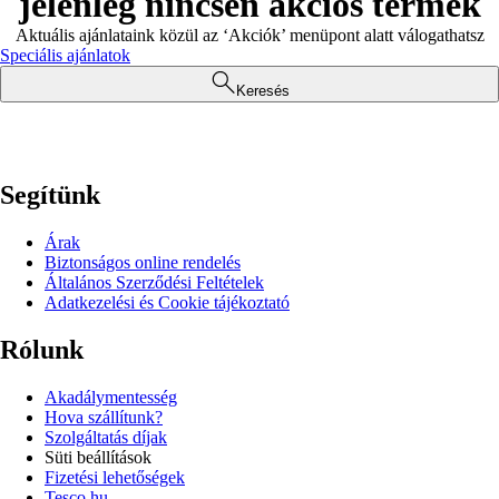
jelenleg nincsen akciós termék
Aktuális ajánlataink közül az ‘Akciók’ menüpont alatt válogathatsz
Speciális ajánlatok
Keresés
Segítünk
Árak
Biztonságos online rendelés
Általános Szerződési Feltételek
Adatkezelési és Cookie tájékoztató
Rólunk
Akadálymentesség
Hova szállítunk?
Szolgáltatás díjak
Süti beállítások
Fizetési lehetőségek
Tesco.hu