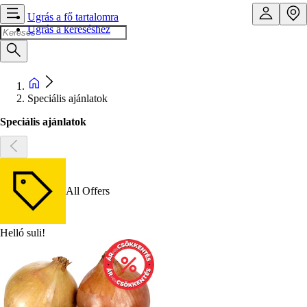
Ugrás a fő tartalomra
Ugrás a kereséshez
Speciális ajánlatok
Speciális ajánlatok
All Offers
Helló suli!