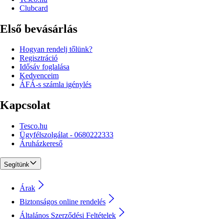
Clubcard
Első bevásárlás
Hogyan rendelj tőlünk?
Regisztráció
Idősáv foglalása
Kedvenceim
ÁFÁ-s számla igénylés
Kapcsolat
Tesco.hu
Ügyfélszolgálat - 0680222333
Áruházkereső
Segítünk
Árak
Biztonságos online rendelés
Általános Szerződési Feltételek