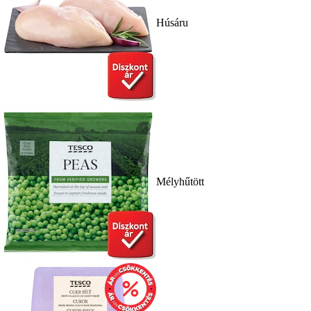
Húsáru
Mélyhűtött