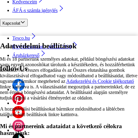
Kedvenceim
ÁFÁ-s számla igénylés
Kapcsolat
Tesco.hu
Adatvédelmi beállítások
Ügyfélszolgálat - 0680222333
Áruházkereső
Mi és 18 partnerünk személyes adatokat, például böngészési adatokat
vagy egyedi azonosítókat tárolunk a készülékeden, és hozzáférhetünk
followUs
azokhoz. Az Összes elfogadása és az Összes elutasítása gombok
kiválasztásával elfogadhatod vagy módosíthatod a beállításaidat, illetve
ugyanezt bármikor megteheted az
Adatkezelési és Cookie tájékoztató
linkre kattintva is. A választásaidat megosztjuk a partnereinkkel, de ez
nem érinti a böngészési adataidat. A beállításaid alapján személyre
tudjuk szabni a vásárlási élményedet az oldalon.
A hozzájárulási beállításokat bármikor módosíthatod a láblécben
található Süti beállítások linkre kattintva.
Mi és partnereink adataidat a következő célokra
használjuk: