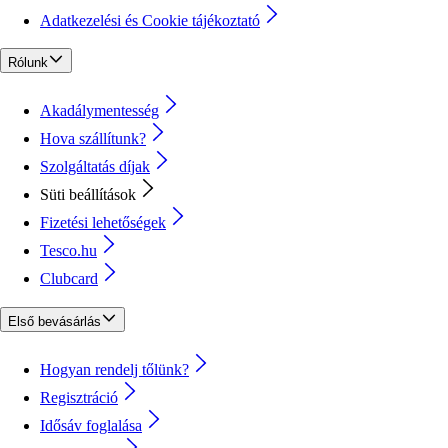
Adatkezelési és Cookie tájékoztató
Rólunk
Akadálymentesség
Hova szállítunk?
Szolgáltatás díjak
Süti beállítások
Fizetési lehetőségek
Tesco.hu
Clubcard
Első bevásárlás
Hogyan rendelj tőlünk?
Regisztráció
Idősáv foglalása