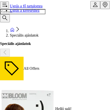
Ugrás a fő tartalomra
Ugrás a kereséshez
Speciális ajánlatok
Speciális ajánlatok
All Offers
Helló suli!