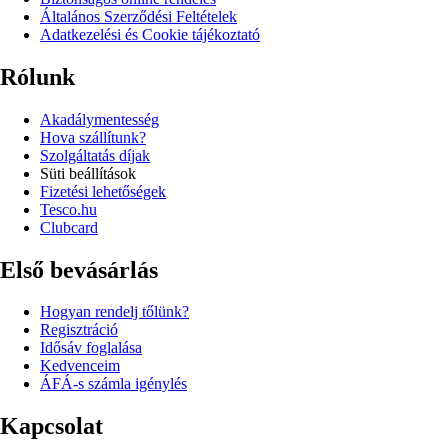
Általános Szerződési Feltételek
Adatkezelési és Cookie tájékoztató
Rólunk
Akadálymentesség
Hova szállítunk?
Szolgáltatás díjak
Süti beállítások
Fizetési lehetőségek
Tesco.hu
Clubcard
Első bevásárlás
Hogyan rendelj tőlünk?
Regisztráció
Idősáv foglalása
Kedvenceim
ÁFÁ-s számla igénylés
Kapcsolat