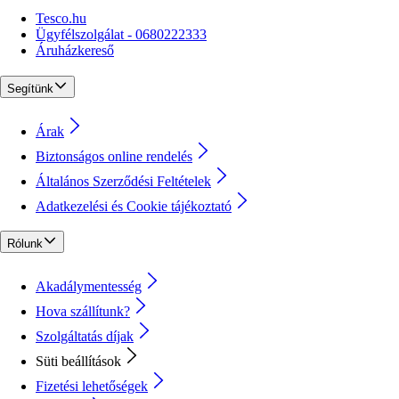
Tesco.hu
Ügyfélszolgálat - 0680222333
Áruházkereső
Segítünk
Árak
Biztonságos online rendelés
Általános Szerződési Feltételek
Adatkezelési és Cookie tájékoztató
Rólunk
Akadálymentesség
Hova szállítunk?
Szolgáltatás díjak
Süti beállítások
Fizetési lehetőségek