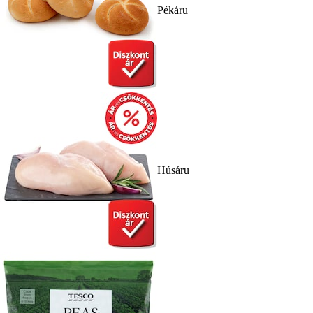
Pékáru
Húsáru