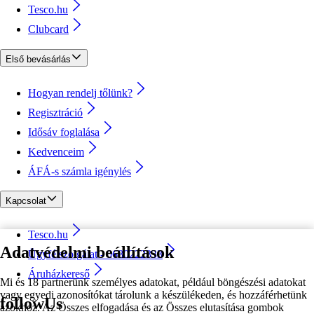
Tesco.hu
Clubcard
Első bevásárlás
Hogyan rendelj tőlünk?
Regisztráció
Idősáv foglalása
Kedvenceim
ÁFÁ-s számla igénylés
Kapcsolat
Tesco.hu
Adatvédelmi beállítások
Ügyfélszolgálat - 0680222333
Áruházkereső
Mi és 18 partnerünk személyes adatokat, például böngészési adatokat
vagy egyedi azonosítókat tárolunk a készülékeden, és hozzáférhetünk
followUs
azokhoz. Az Összes elfogadása és az Összes elutasítása gombok