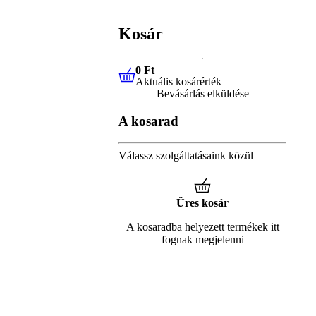
Kosár
0 Ft
Aktuális kosárérték
0 Ft
Aktuális kosárérték
Bevásárlás elküldése
A kosarad
Válassz szolgáltatásaink közül
Üres kosár
A kosaradba helyezett termékek itt
fognak megjelenni