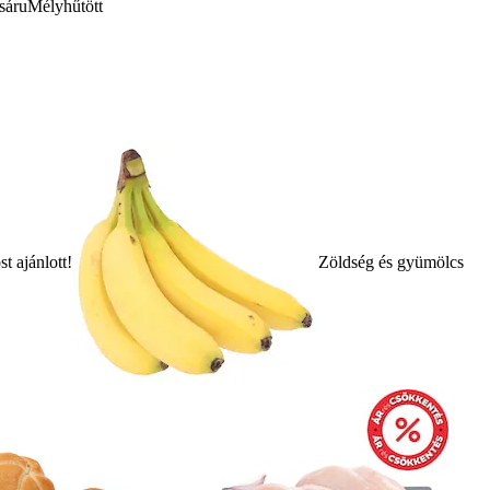
sáru
Mélyhűtött
t ajánlott!
Zöldség és gyümölcs