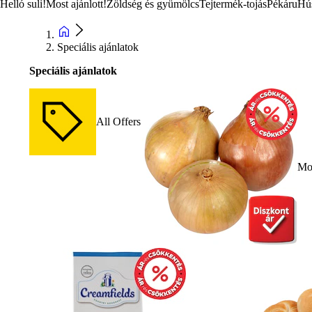
Helló suli!
Most ajánlott!
Zöldség és gyümölcs
Tejtermék-tojás
Pékáru
Hú
Speciális ajánlatok
Speciális ajánlatok
All Offers
Mos