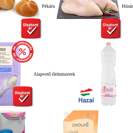
Pékáru
Húsá
Alapvető élelmiszerek