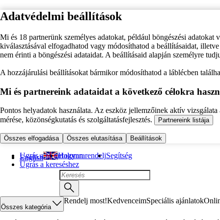
Adatvédelmi beállítások
Mi és 18 partnerünk személyes adatokat, például böngészési adatokat 
kiválasztásával elfogadhatod vagy módosíthatod a beállításaidat, illet
nem érinti a böngészési adataidat. A beállításaid alapján személyre tudj
A hozzájárulási beállításokat bármikor módosíthatod a láblécben találhat
Mi és partnereink adataidat a következő célokra haszn
Pontos helyadatok használata. Az eszköz jellemzőinek aktív vizsgálata a
mérése, közönségkutatás és szolgáltatásfejlesztés.
Partnereink listája
Összes elfogadása
Összes elutasítása
Beállítások
Ugrás a fő tartalomra
Hogyan rendelj
Segítség
English
Ugrás a kereséshez
Rendelj most!
Kedvenceim
Speciális ajánlatok
Onli
Összes kategória