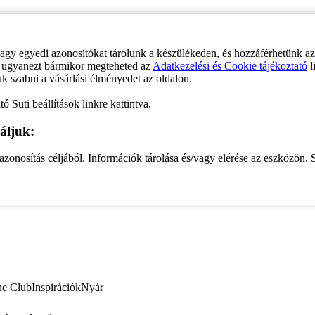
vagy egyedi azonosítókat tárolunk a készülékeden, és hozzáférhetünk a
ve ugyanezt bármikor megteheted az
Adatkezelési és Cookie tájékoztató
l
uk szabni a vásárlási élményedet az oldalon.
ó Süti beállítások linkre kattintva.
áljuk:
zonosítás céljából. Információk tárolása és/vagy elérése az eszközön. S
ne Club
Inspirációk
Nyár