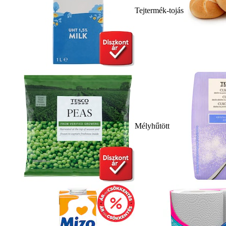
Tejtermék-tojás
Mélyhűtött