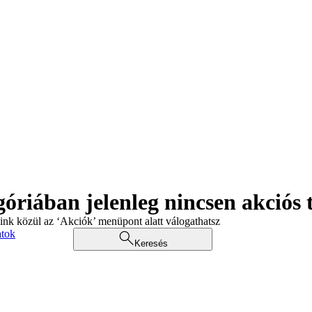
góriában jelenleg nincsen akciós
aink közül az ‘Akciók’ menüpont alatt válogathatsz
atok
Keresés