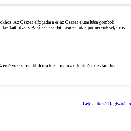
zokhoz. Az Összes elfogadása és az Összes elutasítása gombok
inkre kattintva is. A választásaidat megosztjuk a partnereinkkel, de ez
zemélyre szabott hirdetések és tartalmak, hirdetések és tartalmak
Bejelentkezés
Regisztráció