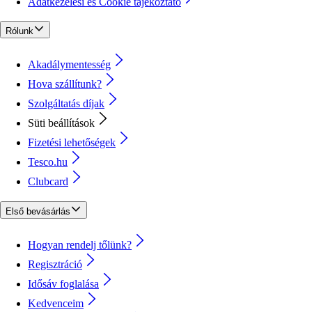
Adatkezelési és Cookie tájékoztató
Rólunk
Akadálymentesség
Hova szállítunk?
Szolgáltatás díjak
Süti beállítások
Fizetési lehetőségek
Tesco.hu
Clubcard
Első bevásárlás
Hogyan rendelj tőlünk?
Regisztráció
Idősáv foglalása
Kedvenceim