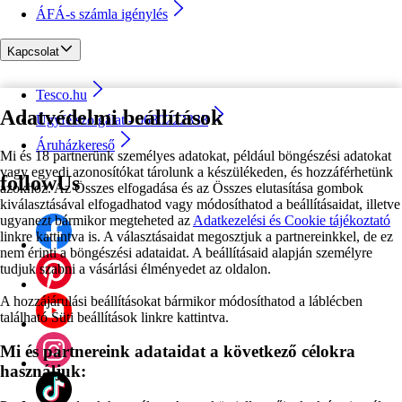
ÁFÁ-s számla igénylés
Kapcsolat
Tesco.hu
Adatvédelmi beállítások
Ügyfélszolgálat - 0680222333
Áruházkereső
Mi és 18 partnerünk személyes adatokat, például böngészési adatokat
vagy egyedi azonosítókat tárolunk a készülékeden, és hozzáférhetünk
followUs
azokhoz. Az Összes elfogadása és az Összes elutasítása gombok
kiválasztásával elfogadhatod vagy módosíthatod a beállításaidat, illetve
ugyanezt bármikor megteheted az
Adatkezelési és Cookie tájékoztató
linkre kattintva is. A választásaidat megosztjuk a partnereinkkel, de ez
nem érinti a böngészési adataidat. A beállításaid alapján személyre
tudjuk szabni a vásárlási élményedet az oldalon.
A hozzájárulási beállításokat bármikor módosíthatod a láblécben
található Süti beállítások linkre kattintva.
Mi és partnereink adataidat a következő célokra
használjuk: