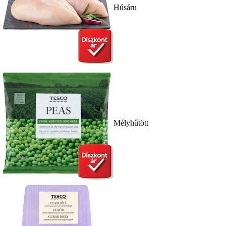
Húsáru
Mélyhűtött