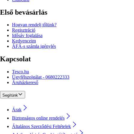
Első bevásárlás
Hogyan rendelj tőlünk?
Regisztráció
Idősáv foglalása
Kedvenceim
ÁFÁ-s számla igénylés
Kapcsolat
Tesco.hu
Ügyfélszolgálat - 0680222333
Áruházkereső
Segítünk
Árak
Biztonságos online rendelés
Általános Szerződési Feltételek