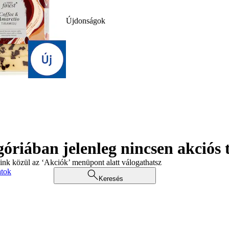
Újdonságok
góriában jelenleg nincsen akciós
aink közül az ‘Akciók’ menüpont alatt válogathatsz
atok
Keresés