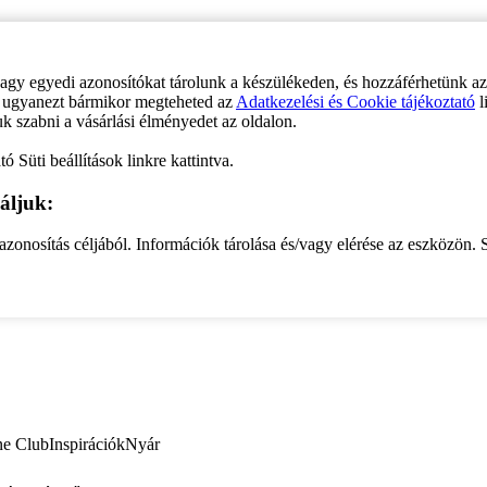
vagy egyedi azonosítókat tárolunk a készülékeden, és hozzáférhetünk a
ve ugyanezt bármikor megteheted az
Adatkezelési és Cookie tájékoztató
l
uk szabni a vásárlási élményedet az oldalon.
ó Süti beállítások linkre kattintva.
áljuk:
zonosítás céljából. Információk tárolása és/vagy elérése az eszközön. S
ne Club
Inspirációk
Nyár