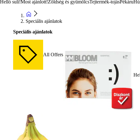
Helló suli!
Most ajánlott!
Zöldség és gyümölcs
Tejtermék-tojás
Pékáru
Hú
Speciális ajánlatok
Speciális ajánlatok
All Offers
Hel