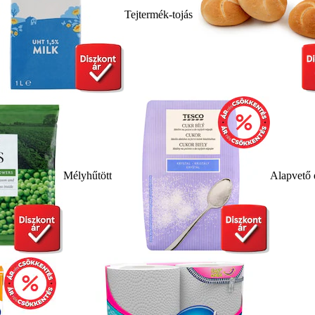
Tejtermék-tojás
Mélyhűtött
Alapvető 