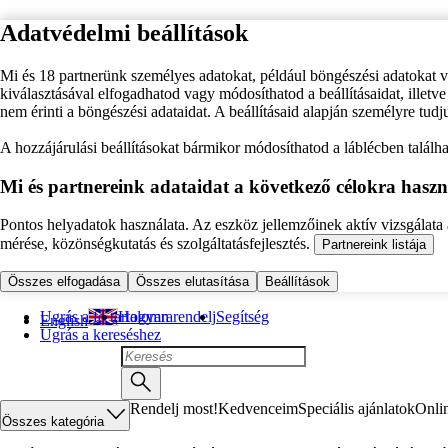
Adatvédelmi beállítások
Mi és 18 partnerünk személyes adatokat, például böngészési adatokat 
kiválasztásával elfogadhatod vagy módosíthatod a beállításaidat, illet
nem érinti a böngészési adataidat. A beállításaid alapján személyre tudj
A hozzájárulási beállításokat bármikor módosíthatod a láblécben találhat
Mi és partnereink adataidat a következő célokra haszn
Pontos helyadatok használata. Az eszköz jellemzőinek aktív vizsgálata a
mérése, közönségkutatás és szolgáltatásfejlesztés.
Partnereink listája
Összes elfogadása
Összes elutasítása
Beállítások
Ugrás a fő tartalomra
Hogyan rendelj
Segítség
English
Ugrás a kereséshez
Rendelj most!
Kedvenceim
Speciális ajánlatok
Onli
Összes kategória