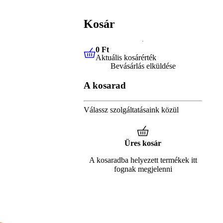
Kosár
0 Ft
Aktuális kosárérték
0 Ft
Aktuális kosárérték
Bevásárlás elküldése
A kosarad
Válassz szolgáltatásaink közül
Üres kosár
A kosaradba helyezett termékek itt
fognak megjelenni