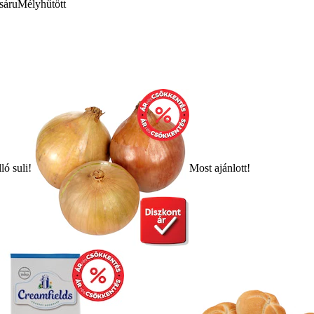
sáru
Mélyhűtött
ló suli!
Most ajánlott!