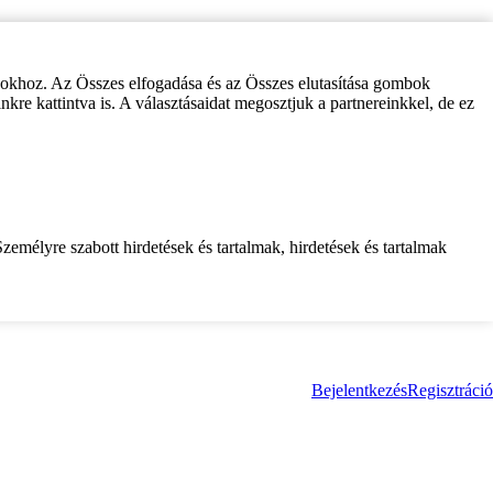
zokhoz. Az Összes elfogadása és az Összes elutasítása gombok
inkre kattintva is. A választásaidat megosztjuk a partnereinkkel, de ez
zemélyre szabott hirdetések és tartalmak, hirdetések és tartalmak
Bejelentkezés
Regisztráció