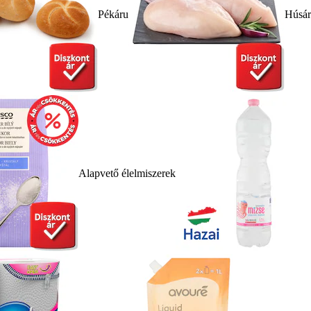
Pékáru
Húsá
Alapvető élelmiszerek