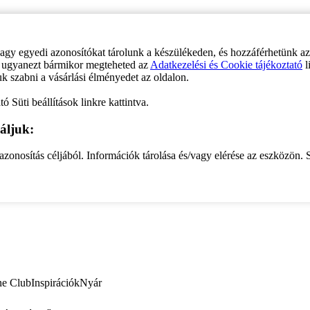
vagy egyedi azonosítókat tárolunk a készülékeden, és hozzáférhetünk a
ve ugyanezt bármikor megteheted az
Adatkezelési és Cookie tájékoztató
l
uk szabni a vásárlási élményedet az oldalon.
ó Süti beállítások linkre kattintva.
áljuk:
zonosítás céljából. Információk tárolása és/vagy elérése az eszközön. S
ne Club
Inspirációk
Nyár