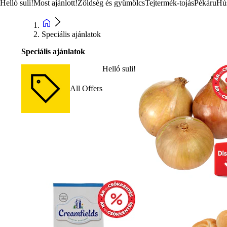
Helló suli!
Most ajánlott!
Zöldség és gyümölcs
Tejtermék-tojás
Pékáru
Hú
Speciális ajánlatok
Speciális ajánlatok
Helló suli!
All Offers