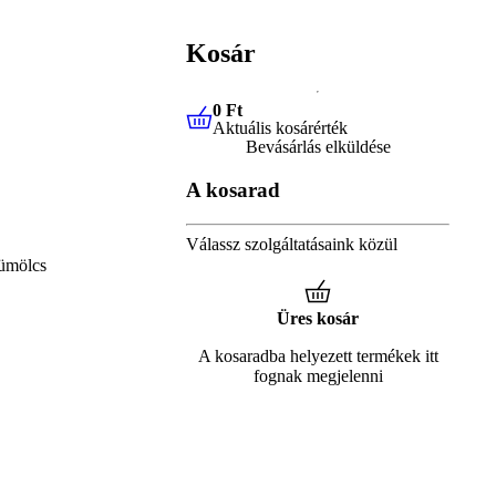
Kosár
0 Ft
Aktuális kosárérték
0 Ft
Aktuális kosárérték
Bevásárlás elküldése
A kosarad
Válassz szolgáltatásaink közül
ümölcs
Üres kosár
A kosaradba helyezett termékek itt
fognak megjelenni