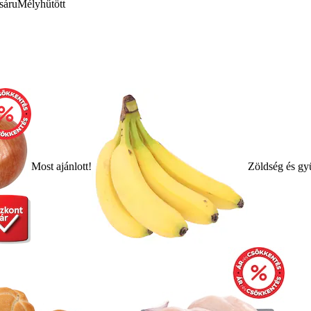
sáru
Mélyhűtött
Most ajánlott!
Zöldség és gy