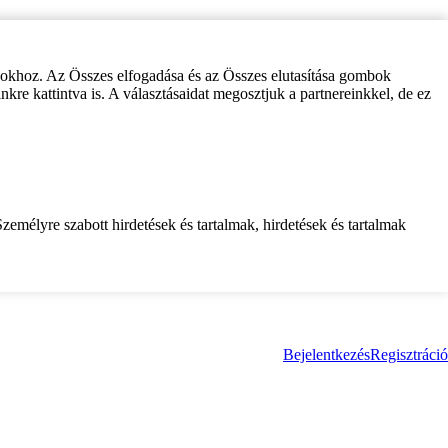
zokhoz. Az Összes elfogadása és az Összes elutasítása gombok
inkre kattintva is. A választásaidat megosztjuk a partnereinkkel, de ez
zemélyre szabott hirdetések és tartalmak, hirdetések és tartalmak
Bejelentkezés
Regisztráció