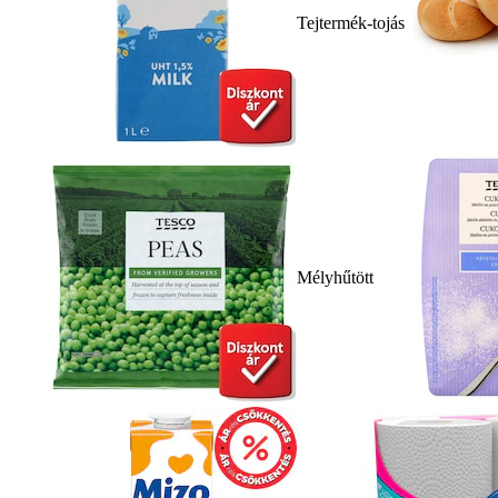
Tejtermék-tojás
Mélyhűtött