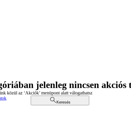
góriában jelenleg nincsen akciós
aink közül az ‘Akciók’ menüpont alatt válogathatsz
atok
Keresés