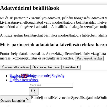
Adatvédelmi beállítások
Mi és 18 partnerünk személyes adatokat, például böngészési adatokat 
kiválasztásával elfogadhatod vagy módosíthatod a beállításaidat, illet
nem érinti a böngészési adataidat. A beállításaid alapján személyre tudj
A hozzájárulási beállításokat bármikor módosíthatod a láblécben találhat
Mi és partnereink adataidat a következő célokra haszn
Pontos helyadatok használata. Az eszköz jellemzőinek aktív vizsgálata a
mérése, közönségkutatás és szolgáltatásfejlesztés.
Partnereink listája
Összes elfogadása
Összes elutasítása
Beállítások
Ugrás a fő tartalomra
Hogyan rendelj
Segítség
English
Ugrás a kereséshez
Rendelj most!
Kedvenceim
Speciális ajánlatok
Onli
Összes kategória