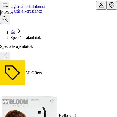
Ugrás a fő tartalomra
Ugrás a kereséshez
Speciális ajánlatok
Speciális ajánlatok
All Offers
Helló suli!