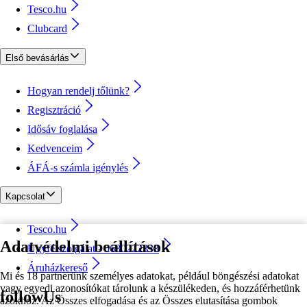
Tesco.hu
Clubcard
Első bevásárlás
Hogyan rendelj tőlünk?
Regisztráció
Idősáv foglalása
Kedvenceim
ÁFÁ-s számla igénylés
Kapcsolat
Tesco.hu
Adatvédelmi beállítások
Ügyfélszolgálat - 0680222333
Áruházkereső
Mi és 18 partnerünk személyes adatokat, például böngészési adatokat
vagy egyedi azonosítókat tárolunk a készülékeden, és hozzáférhetünk
followUs
azokhoz. Az Összes elfogadása és az Összes elutasítása gombok