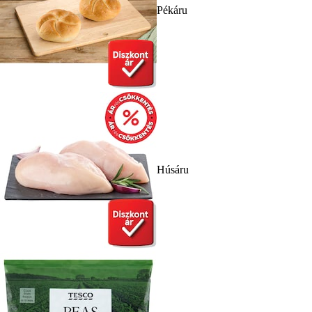
Pékáru
Húsáru