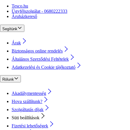
Tesco.hu
Ügyfélszolgálat - 0680222333
Áruházkereső
Segítünk
Árak
Biztonságos online rendelés
Általános Szerződési Feltételek
Adatkezelési és Cookie tájékoztató
Rólunk
Akadálymentesség
Hova szállítunk?
Szolgáltatás díjak
Süti beállítások
Fizetési lehetőségek