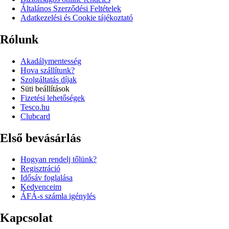
Általános Szerződési Feltételek
Adatkezelési és Cookie tájékoztató
Rólunk
Akadálymentesség
Hova szállítunk?
Szolgáltatás díjak
Süti beállítások
Fizetési lehetőségek
Tesco.hu
Clubcard
Első bevásárlás
Hogyan rendelj tőlünk?
Regisztráció
Idősáv foglalása
Kedvenceim
ÁFÁ-s számla igénylés
Kapcsolat