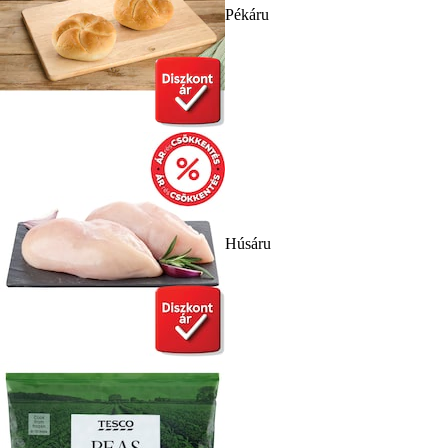
Pékáru
Húsáru