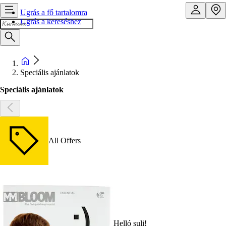
Ugrás a fő tartalomra
Ugrás a kereséshez
Speciális ajánlatok
Speciális ajánlatok
All Offers
Helló suli!