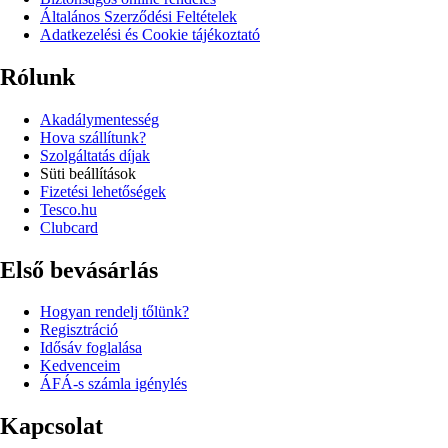
Általános Szerződési Feltételek
Adatkezelési és Cookie tájékoztató
Rólunk
Akadálymentesség
Hova szállítunk?
Szolgáltatás díjak
Süti beállítások
Fizetési lehetőségek
Tesco.hu
Clubcard
Első bevásárlás
Hogyan rendelj tőlünk?
Regisztráció
Idősáv foglalása
Kedvenceim
ÁFÁ-s számla igénylés
Kapcsolat