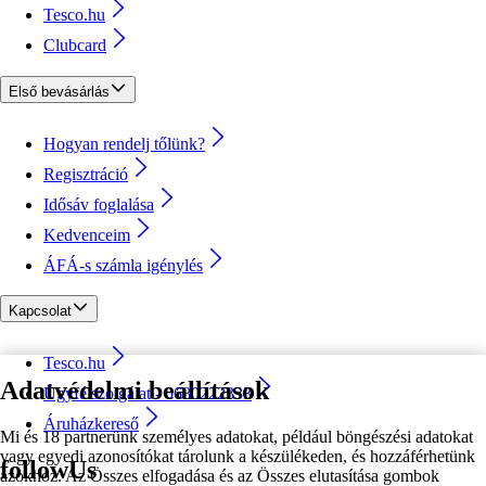
Tesco.hu
Clubcard
Első bevásárlás
Hogyan rendelj tőlünk?
Regisztráció
Idősáv foglalása
Kedvenceim
ÁFÁ-s számla igénylés
Kapcsolat
Tesco.hu
Adatvédelmi beállítások
Ügyfélszolgálat - 0680222333
Áruházkereső
Mi és 18 partnerünk személyes adatokat, például böngészési adatokat
vagy egyedi azonosítókat tárolunk a készülékeden, és hozzáférhetünk
followUs
azokhoz. Az Összes elfogadása és az Összes elutasítása gombok