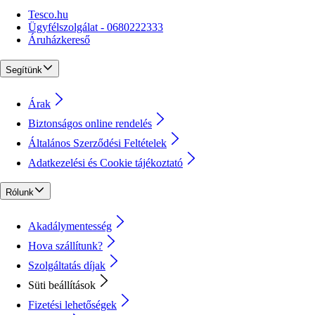
Tesco.hu
Ügyfélszolgálat - 0680222333
Áruházkereső
Segítünk
Árak
Biztonságos online rendelés
Általános Szerződési Feltételek
Adatkezelési és Cookie tájékoztató
Rólunk
Akadálymentesség
Hova szállítunk?
Szolgáltatás díjak
Süti beállítások
Fizetési lehetőségek