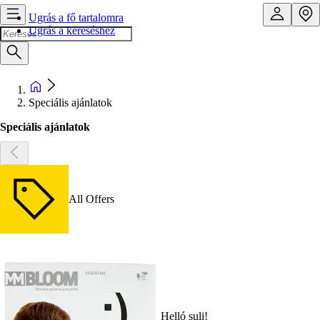
Ugrás a fő tartalomra
Ugrás a kereséshez
Speciális ajánlatok
Speciális ajánlatok
All Offers
Helló suli!