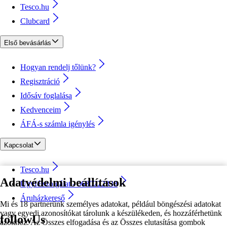
Tesco.hu
Clubcard
Első bevásárlás
Hogyan rendelj tőlünk?
Regisztráció
Idősáv foglalása
Kedvenceim
ÁFÁ-s számla igénylés
Kapcsolat
Tesco.hu
Adatvédelmi beállítások
Ügyfélszolgálat - 0680222333
Áruházkereső
Mi és 18 partnerünk személyes adatokat, például böngészési adatokat
vagy egyedi azonosítókat tárolunk a készülékeden, és hozzáférhetünk
followUs
azokhoz. Az Összes elfogadása és az Összes elutasítása gombok