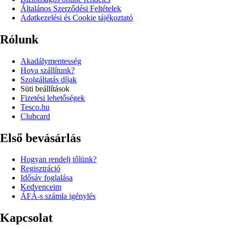
Általános Szerződési Feltételek
Adatkezelési és Cookie tájékoztató
Rólunk
Akadálymentesség
Hova szállítunk?
Szolgáltatás díjak
Süti beállítások
Fizetési lehetőségek
Tesco.hu
Clubcard
Első bevásárlás
Hogyan rendelj tőlünk?
Regisztráció
Idősáv foglalása
Kedvenceim
ÁFÁ-s számla igénylés
Kapcsolat