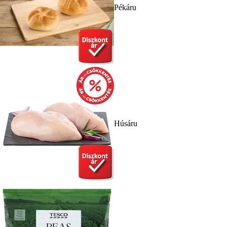
Pékáru
Húsáru