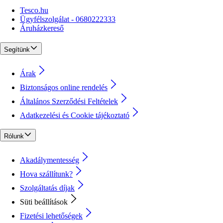
Tesco.hu
Ügyfélszolgálat - 0680222333
Áruházkereső
Segítünk
Árak
Biztonságos online rendelés
Általános Szerződési Feltételek
Adatkezelési és Cookie tájékoztató
Rólunk
Akadálymentesség
Hova szállítunk?
Szolgáltatás díjak
Süti beállítások
Fizetési lehetőségek