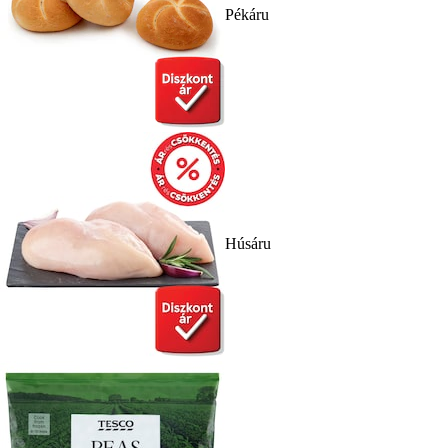
Pékáru
Húsáru