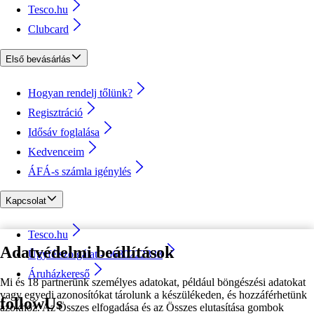
Tesco.hu
Clubcard
Első bevásárlás
Hogyan rendelj tőlünk?
Regisztráció
Idősáv foglalása
Kedvenceim
ÁFÁ-s számla igénylés
Kapcsolat
Tesco.hu
Adatvédelmi beállítások
Ügyfélszolgálat - 0680222333
Áruházkereső
Mi és 18 partnerünk személyes adatokat, például böngészési adatokat
vagy egyedi azonosítókat tárolunk a készülékeden, és hozzáférhetünk
followUs
azokhoz. Az Összes elfogadása és az Összes elutasítása gombok