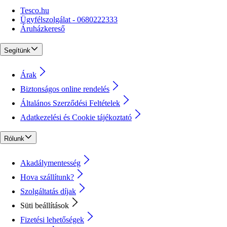
Tesco.hu
Ügyfélszolgálat - 0680222333
Áruházkereső
Segítünk
Árak
Biztonságos online rendelés
Általános Szerződési Feltételek
Adatkezelési és Cookie tájékoztató
Rólunk
Akadálymentesség
Hova szállítunk?
Szolgáltatás díjak
Süti beállítások
Fizetési lehetőségek