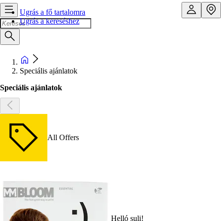
Ugrás a fő tartalomra
Ugrás a kereséshez
Speciális ajánlatok
Speciális ajánlatok
All Offers
Helló suli!