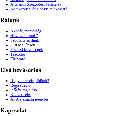
Általános Szerződési Feltételek
Adatkezelési és Cookie tájékoztató
Rólunk
Akadálymentesség
Hova szállítunk?
Szolgáltatás díjak
Süti beállítások
Fizetési lehetőségek
Tesco.hu
Clubcard
Első bevásárlás
Hogyan rendelj tőlünk?
Regisztráció
Idősáv foglalása
Kedvenceim
ÁFÁ-s számla igénylés
Kapcsolat