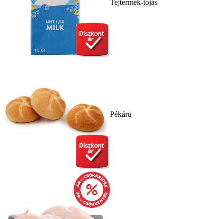
Tejtermék-tojás
Pékáru