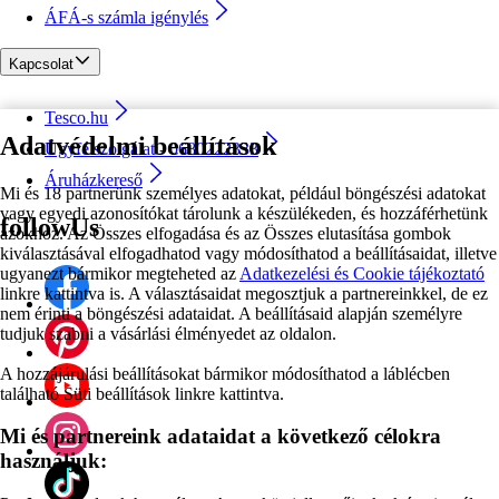
ÁFÁ-s számla igénylés
Kapcsolat
Tesco.hu
Adatvédelmi beállítások
Ügyfélszolgálat - 0680222333
Áruházkereső
Mi és 18 partnerünk személyes adatokat, például böngészési adatokat
vagy egyedi azonosítókat tárolunk a készülékeden, és hozzáférhetünk
followUs
azokhoz. Az Összes elfogadása és az Összes elutasítása gombok
kiválasztásával elfogadhatod vagy módosíthatod a beállításaidat, illetve
ugyanezt bármikor megteheted az
Adatkezelési és Cookie tájékoztató
linkre kattintva is. A választásaidat megosztjuk a partnereinkkel, de ez
nem érinti a böngészési adataidat. A beállításaid alapján személyre
tudjuk szabni a vásárlási élményedet az oldalon.
A hozzájárulási beállításokat bármikor módosíthatod a láblécben
található Süti beállítások linkre kattintva.
Mi és partnereink adataidat a következő célokra
használjuk: