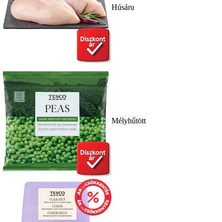
Húsáru
Mélyhűtött