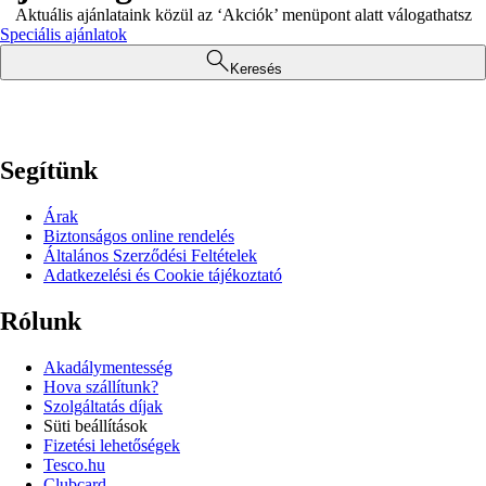
Aktuális ajánlataink közül az ‘Akciók’ menüpont alatt válogathatsz
Speciális ajánlatok
Keresés
Segítünk
Árak
Biztonságos online rendelés
Általános Szerződési Feltételek
Adatkezelési és Cookie tájékoztató
Rólunk
Akadálymentesség
Hova szállítunk?
Szolgáltatás díjak
Süti beállítások
Fizetési lehetőségek
Tesco.hu
Clubcard