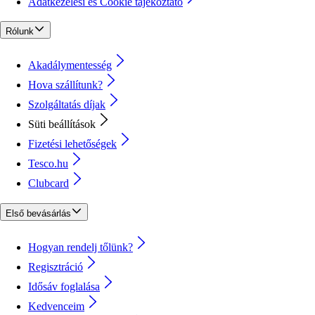
Adatkezelési és Cookie tájékoztató
Rólunk
Akadálymentesség
Hova szállítunk?
Szolgáltatás díjak
Süti beállítások
Fizetési lehetőségek
Tesco.hu
Clubcard
Első bevásárlás
Hogyan rendelj tőlünk?
Regisztráció
Idősáv foglalása
Kedvenceim