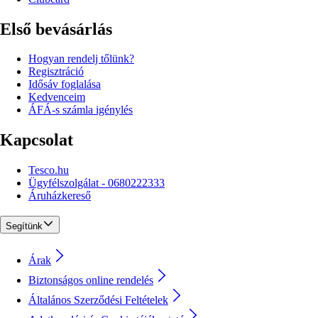
Első bevásárlás
Hogyan rendelj tőlünk?
Regisztráció
Idősáv foglalása
Kedvenceim
ÁFÁ-s számla igénylés
Kapcsolat
Tesco.hu
Ügyfélszolgálat - 0680222333
Áruházkereső
Segítünk
Árak
Biztonságos online rendelés
Általános Szerződési Feltételek