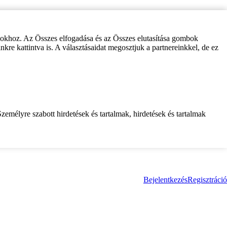
zokhoz. Az Összes elfogadása és az Összes elutasítása gombok
inkre kattintva is. A választásaidat megosztjuk a partnereinkkel, de ez
zemélyre szabott hirdetések és tartalmak, hirdetések és tartalmak
Bejelentkezés
Regisztráció