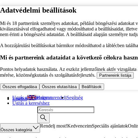
Adatvédelmi beállítások
Mi és 18 partnerünk személyes adatokat, például böngészési adatokat 
kiválasztásával elfogadhatod vagy módosíthatod a beállításaidat, illet
nem érinti a böngészési adataidat. A beállításaid alapján személyre tudj
A hozzájárulási beállításokat bármikor módosíthatod a láblécben találhat
Mi és partnereink adataidat a következő célokra haszn
Pontos helyadatok használata. Az eszköz jellemzőinek aktív vizsgálata a
mérése, közönségkutatás és szolgáltatásfejlesztés.
Partnereink listája
Összes elfogadása
Összes elutasítása
Beállítások
Ugrás a fő tartalomra
Hogyan rendelj
Segítség
English
Ugrás a kereséshez
Rendelj most!
Kedvenceim
Speciális ajánlatok
Onli
Összes kategória