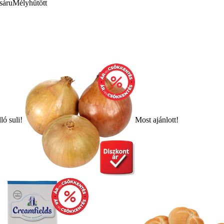
sáru
Mélyhűtött
ló suli!
Most ajánlott!