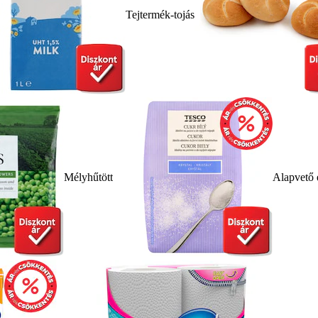
Tejtermék-tojás
Mélyhűtött
Alapvető 