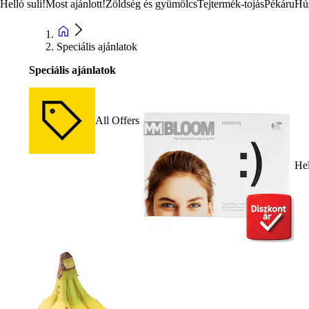
Helló suli!
Most ajánlott!
Zöldség és gyümölcs
Tejtermék-tojás
Pékáru
Hú
Speciális ajánlatok
Speciális ajánlatok
All Offers
Hel