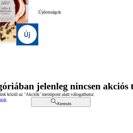
Újdonságok
góriában jelenleg nincsen akciós
aink közül az ‘Akciók’ menüpont alatt válogathatsz
atok
Keresés