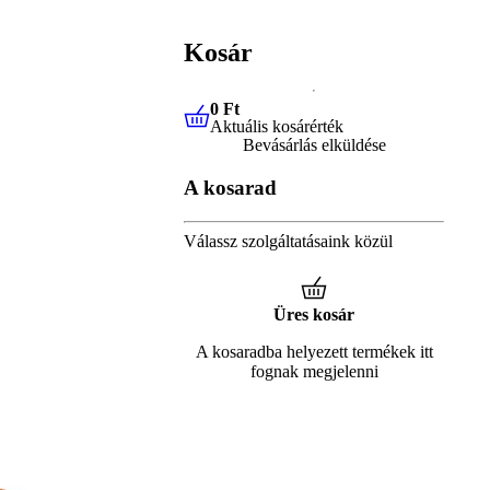
Kosár
0 Ft
Aktuális kosárérték
0 Ft
Aktuális kosárérték
Bevásárlás elküldése
A kosarad
Válassz szolgáltatásaink közül
Üres kosár
A kosaradba helyezett termékek itt
fognak megjelenni