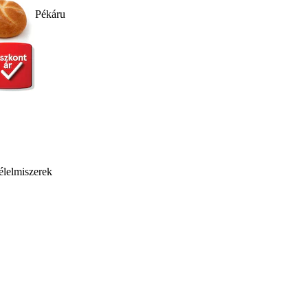
Pékáru
élelmiszerek