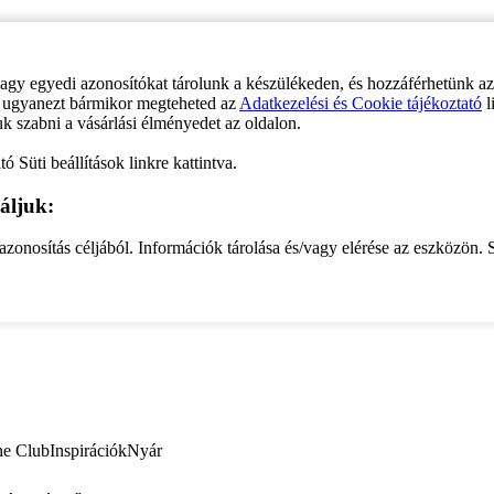
vagy egyedi azonosítókat tárolunk a készülékeden, és hozzáférhetünk a
ve ugyanezt bármikor megteheted az
Adatkezelési és Cookie tájékoztató
l
uk szabni a vásárlási élményedet az oldalon.
ó Süti beállítások linkre kattintva.
áljuk:
zonosítás céljából. Információk tárolása és/vagy elérése az eszközön. S
ne Club
Inspirációk
Nyár