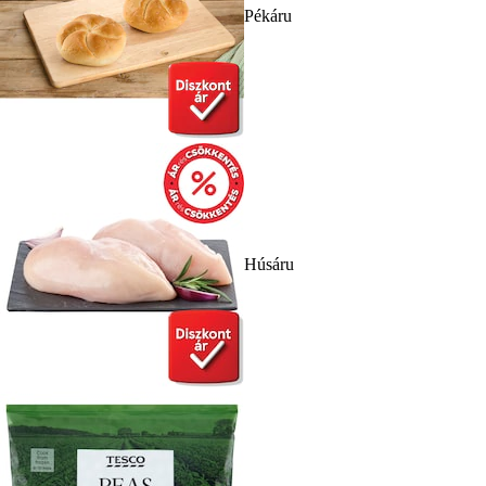
Pékáru
Húsáru