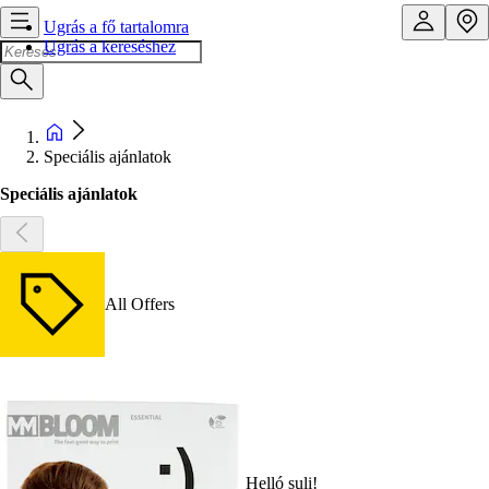
Ugrás a fő tartalomra
Ugrás a kereséshez
Speciális ajánlatok
Speciális ajánlatok
All Offers
Helló suli!