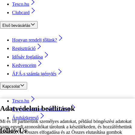
Tesco.hu
Clubcard
Első bevásárlás
Hogyan rendelj tőlünk?
Regisztráció
Idősáv foglalása
Kedvenceim
ÁFÁ-s számla igénylés
Kapcsolat
Tesco.hu
Adatvédelmi beállítások
Ügyfélszolgálat - 0680222333
Áruházkereső
Mi és 18 partnerünk személyes adatokat, például böngészési adatokat
vagy egyedi azonosítókat tárolunk a készülékeden, és hozzáférhetünk
followUs
azokhoz. Az Összes elfogadása és az Összes elutasítása gombok