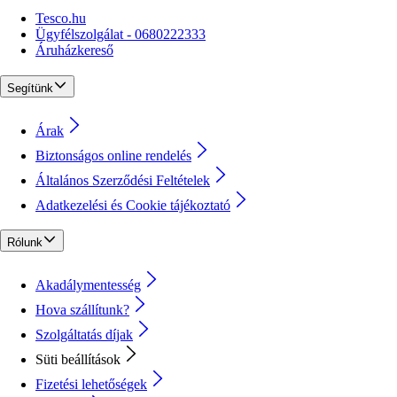
Tesco.hu
Ügyfélszolgálat - 0680222333
Áruházkereső
Segítünk
Árak
Biztonságos online rendelés
Általános Szerződési Feltételek
Adatkezelési és Cookie tájékoztató
Rólunk
Akadálymentesség
Hova szállítunk?
Szolgáltatás díjak
Süti beállítások
Fizetési lehetőségek