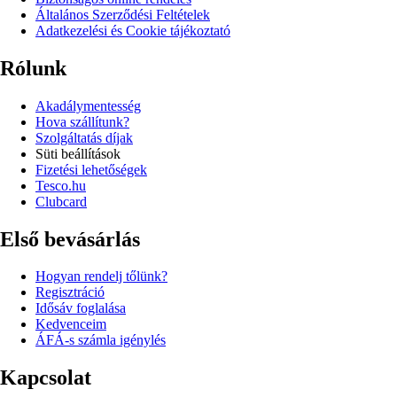
Általános Szerződési Feltételek
Adatkezelési és Cookie tájékoztató
Rólunk
Akadálymentesség
Hova szállítunk?
Szolgáltatás díjak
Süti beállítások
Fizetési lehetőségek
Tesco.hu
Clubcard
Első bevásárlás
Hogyan rendelj tőlünk?
Regisztráció
Idősáv foglalása
Kedvenceim
ÁFÁ-s számla igénylés
Kapcsolat