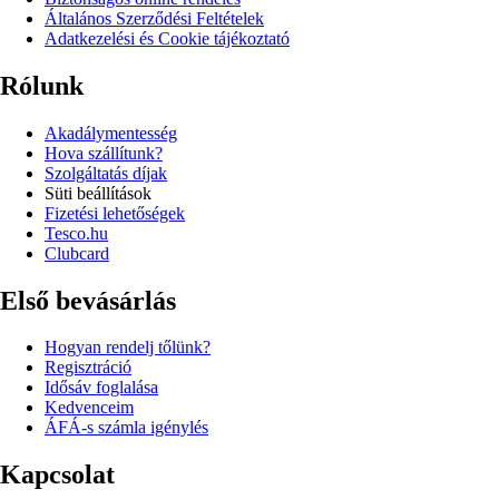
Általános Szerződési Feltételek
Adatkezelési és Cookie tájékoztató
Rólunk
Akadálymentesség
Hova szállítunk?
Szolgáltatás díjak
Süti beállítások
Fizetési lehetőségek
Tesco.hu
Clubcard
Első bevásárlás
Hogyan rendelj tőlünk?
Regisztráció
Idősáv foglalása
Kedvenceim
ÁFÁ-s számla igénylés
Kapcsolat