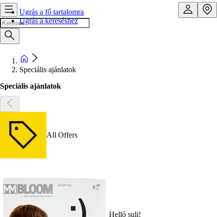
Ugrás a fő tartalomra
Ugrás a kereséshez
Speciális ajánlatok
Speciális ajánlatok
All Offers
Helló suli!