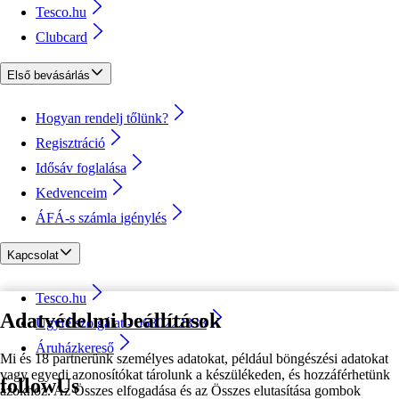
Tesco.hu
Clubcard
Első bevásárlás
Hogyan rendelj tőlünk?
Regisztráció
Idősáv foglalása
Kedvenceim
ÁFÁ-s számla igénylés
Kapcsolat
Tesco.hu
Adatvédelmi beállítások
Ügyfélszolgálat - 0680222333
Áruházkereső
Mi és 18 partnerünk személyes adatokat, például böngészési adatokat
vagy egyedi azonosítókat tárolunk a készülékeden, és hozzáférhetünk
followUs
azokhoz. Az Összes elfogadása és az Összes elutasítása gombok