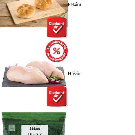
Pékáru
Húsáru