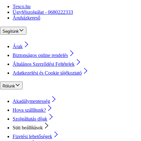
Tesco.hu
Ügyfélszolgálat - 0680222333
Áruházkereső
Segítünk
Árak
Biztonságos online rendelés
Általános Szerződési Feltételek
Adatkezelési és Cookie tájékoztató
Rólunk
Akadálymentesség
Hova szállítunk?
Szolgáltatás díjak
Süti beállítások
Fizetési lehetőségek