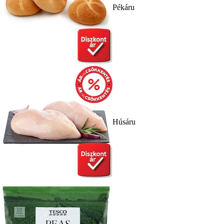
Pékáru
Húsáru