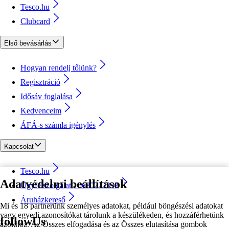
Tesco.hu
Clubcard
Első bevásárlás
Hogyan rendelj tőlünk?
Regisztráció
Idősáv foglalása
Kedvenceim
ÁFÁ-s számla igénylés
Kapcsolat
Tesco.hu
Adatvédelmi beállítások
Ügyfélszolgálat - 0680222333
Áruházkereső
Mi és 18 partnerünk személyes adatokat, például böngészési adatokat
vagy egyedi azonosítókat tárolunk a készülékeden, és hozzáférhetünk
followUs
azokhoz. Az Összes elfogadása és az Összes elutasítása gombok