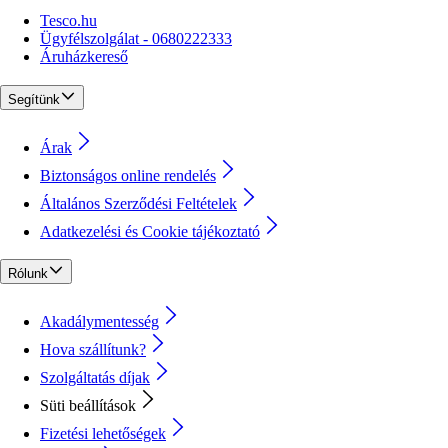
Tesco.hu
Ügyfélszolgálat - 0680222333
Áruházkereső
Segítünk
Árak
Biztonságos online rendelés
Általános Szerződési Feltételek
Adatkezelési és Cookie tájékoztató
Rólunk
Akadálymentesség
Hova szállítunk?
Szolgáltatás díjak
Süti beállítások
Fizetési lehetőségek