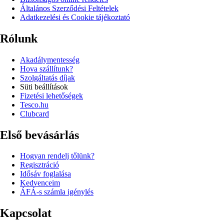
Általános Szerződési Feltételek
Adatkezelési és Cookie tájékoztató
Rólunk
Akadálymentesség
Hova szállítunk?
Szolgáltatás díjak
Süti beállítások
Fizetési lehetőségek
Tesco.hu
Clubcard
Első bevásárlás
Hogyan rendelj tőlünk?
Regisztráció
Idősáv foglalása
Kedvenceim
ÁFÁ-s számla igénylés
Kapcsolat