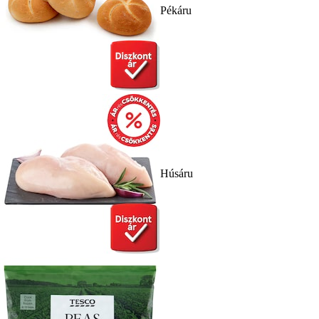
Pékáru
Húsáru