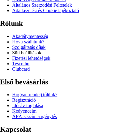
Általános Szerződési Feltételek
Adatkezelési és Cookie tájékoztató
Rólunk
Akadálymentesség
Hova szállítunk?
Szolgáltatás díjak
Süti beállítások
Fizetési lehetőségek
Tesco.hu
Clubcard
Első bevásárlás
Hogyan rendelj tőlünk?
Regisztráció
Idősáv foglalása
Kedvenceim
ÁFÁ-s számla igénylés
Kapcsolat