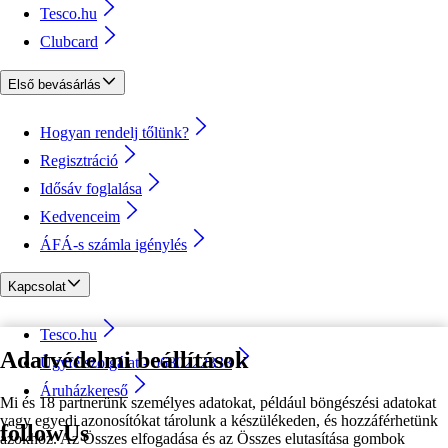
Tesco.hu
Clubcard
Első bevásárlás
Hogyan rendelj tőlünk?
Regisztráció
Idősáv foglalása
Kedvenceim
ÁFÁ-s számla igénylés
Kapcsolat
Tesco.hu
Adatvédelmi beállítások
Ügyfélszolgálat - 0680222333
Áruházkereső
Mi és 18 partnerünk személyes adatokat, például böngészési adatokat
vagy egyedi azonosítókat tárolunk a készülékeden, és hozzáférhetünk
followUs
azokhoz. Az Összes elfogadása és az Összes elutasítása gombok