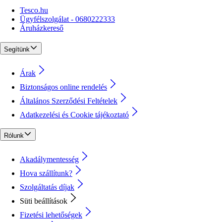
Tesco.hu
Ügyfélszolgálat - 0680222333
Áruházkereső
Segítünk
Árak
Biztonságos online rendelés
Általános Szerződési Feltételek
Adatkezelési és Cookie tájékoztató
Rólunk
Akadálymentesség
Hova szállítunk?
Szolgáltatás díjak
Süti beállítások
Fizetési lehetőségek