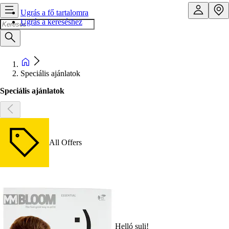
Ugrás a fő tartalomra
Ugrás a kereséshez
Speciális ajánlatok
Speciális ajánlatok
All Offers
Helló suli!