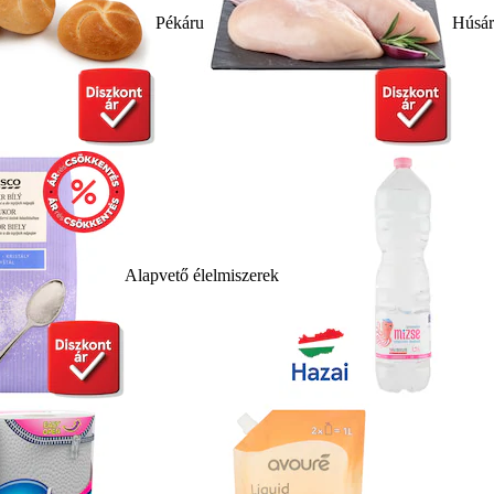
Pékáru
Húsá
Alapvető élelmiszerek