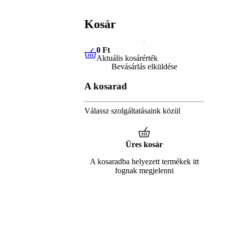
Kosár
0 Ft
Aktuális kosárérték
0 Ft
Aktuális kosárérték
Bevásárlás elküldése
A kosarad
Válassz szolgáltatásaink közül
Üres kosár
A kosaradba helyezett termékek itt
fognak megjelenni