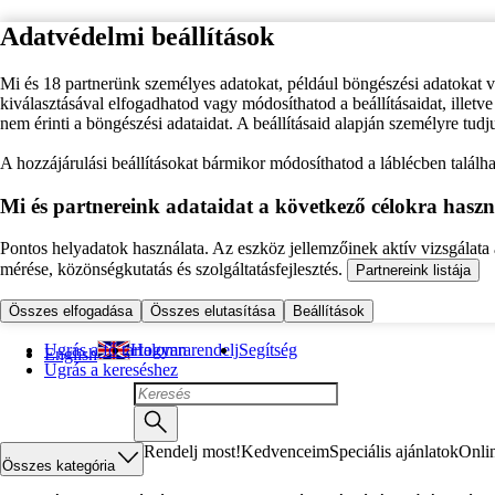
Adatvédelmi beállítások
Mi és 18 partnerünk személyes adatokat, például böngészési adatokat 
kiválasztásával elfogadhatod vagy módosíthatod a beállításaidat, illet
nem érinti a böngészési adataidat. A beállításaid alapján személyre tudj
A hozzájárulási beállításokat bármikor módosíthatod a láblécben találhat
Mi és partnereink adataidat a következő célokra haszn
Pontos helyadatok használata. Az eszköz jellemzőinek aktív vizsgálata a
mérése, közönségkutatás és szolgáltatásfejlesztés.
Partnereink listája
Összes elfogadása
Összes elutasítása
Beállítások
Ugrás a fő tartalomra
Hogyan rendelj
Segítség
English
Ugrás a kereséshez
Rendelj most!
Kedvenceim
Speciális ajánlatok
Onli
Összes kategória