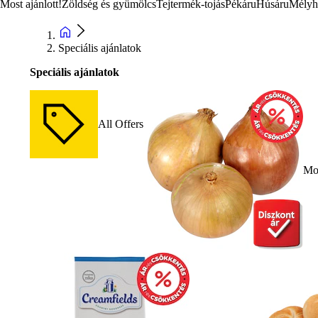
Most ajánlott!
Zöldség és gyümölcs
Tejtermék-tojás
Pékáru
Húsáru
Mélyh
Speciális ajánlatok
Speciális ajánlatok
All Offers
Mos