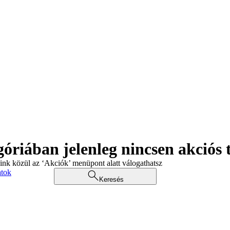
góriában jelenleg nincsen akciós
aink közül az ‘Akciók’ menüpont alatt válogathatsz
atok
Keresés