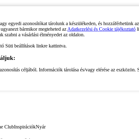
vagy egyedi azonosítókat tárolunk a készülékeden, és hozzáférhetünk a
ve ugyanezt bármikor megteheted az
Adatkezelési és Cookie tájékoztató
l
uk szabni a vásárlási élményedet az oldalon.
ó Süti beállítások linkre kattintva.
áljuk:
zonosítás céljából. Információk tárolása és/vagy elérése az eszközön. S
ne Club
Inspirációk
Nyár