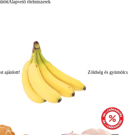
űtött
Alapvető élelmiszerek
t ajánlott!
Zöldség és gyümölcs