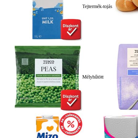
Tejtermék-tojás
Mélyhűtött