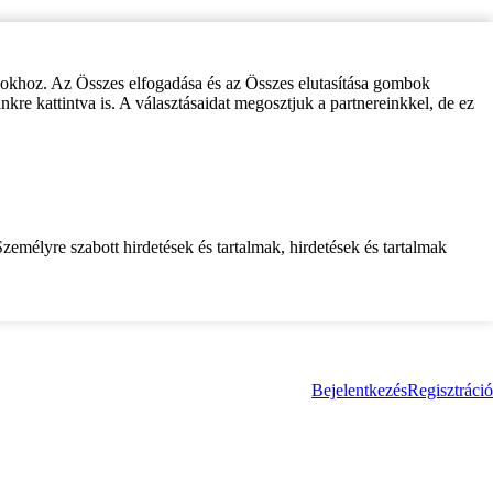
zokhoz. Az Összes elfogadása és az Összes elutasítása gombok
inkre kattintva is. A választásaidat megosztjuk a partnereinkkel, de ez
zemélyre szabott hirdetések és tartalmak, hirdetések és tartalmak
Bejelentkezés
Regisztráció