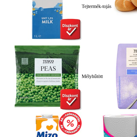
Tejtermék-tojás
Mélyhűtött