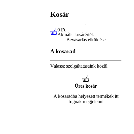
Kosár
0 Ft
Aktuális kosárérték
0 Ft
Aktuális kosárérték
Bevásárlás elküldése
A kosarad
Válassz szolgáltatásaink közül
Üres kosár
A kosaradba helyezett termékek itt
fognak megjelenni