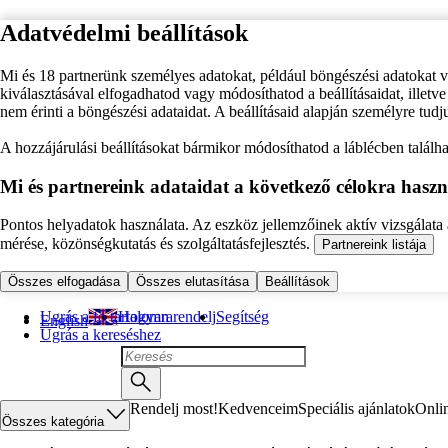
Adatvédelmi beállítások
Mi és 18 partnerünk személyes adatokat, például böngészési adatokat 
kiválasztásával elfogadhatod vagy módosíthatod a beállításaidat, illet
nem érinti a böngészési adataidat. A beállításaid alapján személyre tudj
A hozzájárulási beállításokat bármikor módosíthatod a láblécben találhat
Mi és partnereink adataidat a következő célokra haszn
Pontos helyadatok használata. Az eszköz jellemzőinek aktív vizsgálata a
mérése, közönségkutatás és szolgáltatásfejlesztés.
Partnereink listája
Összes elfogadása
Összes elutasítása
Beállítások
Ugrás a fő tartalomra
Hogyan rendelj
Segítség
English
Ugrás a kereséshez
Rendelj most!
Kedvenceim
Speciális ajánlatok
Onli
Összes kategória