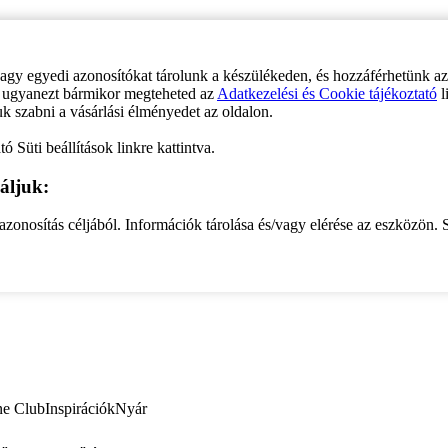
vagy egyedi azonosítókat tárolunk a készülékeden, és hozzáférhetünk a
ve ugyanezt bármikor megteheted az
Adatkezelési és Cookie tájékoztató
l
uk szabni a vásárlási élményedet az oldalon.
ó Süti beállítások linkre kattintva.
áljuk:
zonosítás céljából. Információk tárolása és/vagy elérése az eszközön. S
ne Club
Inspirációk
Nyár