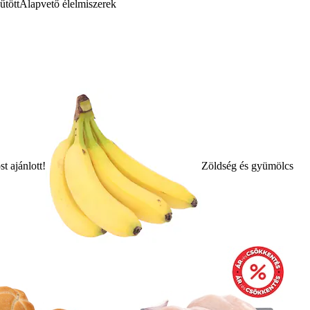
űtött
Alapvető élelmiszerek
t ajánlott!
Zöldség és gyümölcs