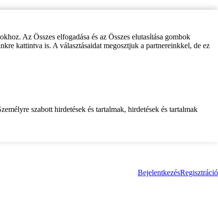
zokhoz. Az Összes elfogadása és az Összes elutasítása gombok
inkre kattintva is. A választásaidat megosztjuk a partnereinkkel, de ez
zemélyre szabott hirdetések és tartalmak, hirdetések és tartalmak
Bejelentkezés
Regisztráció