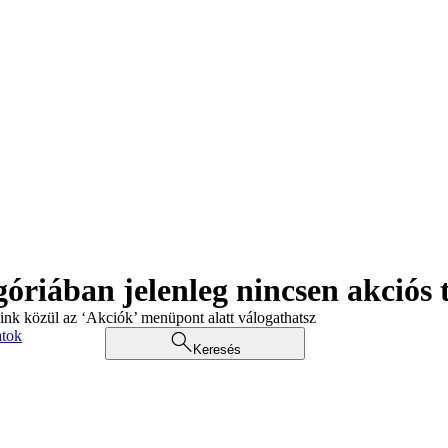
góriában jelenleg nincsen akciós
aink közül az ‘Akciók’ menüpont alatt válogathatsz
atok
Keresés