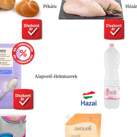
Pékáru
Húsá
Alapvető élelmiszerek