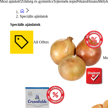
Most ajánlott!
Zöldség és gyümölcs
Tejtermék-tojás
Pékáru
Húsáru
Mélyh
Speciális ajánlatok
Speciális ajánlatok
All Offers
Mos