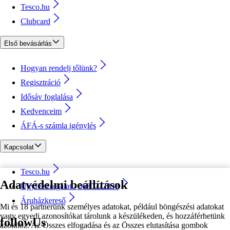
Tesco.hu
Clubcard
Első bevásárlás
Hogyan rendelj tőlünk?
Regisztráció
Idősáv foglalása
Kedvenceim
ÁFÁ-s számla igénylés
Kapcsolat
Tesco.hu
Adatvédelmi beállítások
Ügyfélszolgálat - 0680222333
Áruházkereső
Mi és 18 partnerünk személyes adatokat, például böngészési adatokat
vagy egyedi azonosítókat tárolunk a készülékeden, és hozzáférhetünk
followUs
azokhoz. Az Összes elfogadása és az Összes elutasítása gombok