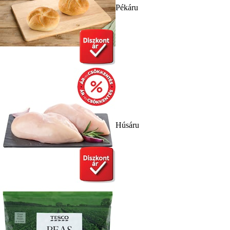
Pékáru
Húsáru