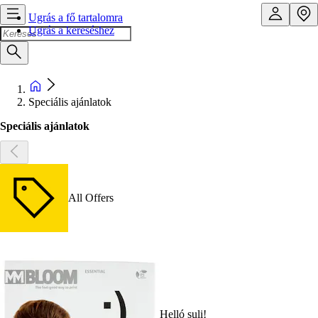
Ugrás a fő tartalomra
Ugrás a kereséshez
Speciális ajánlatok
Speciális ajánlatok
All Offers
Helló suli!