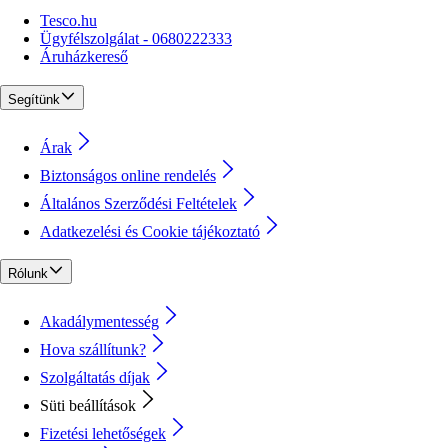
Tesco.hu
Ügyfélszolgálat - 0680222333
Áruházkereső
Segítünk
Árak
Biztonságos online rendelés
Általános Szerződési Feltételek
Adatkezelési és Cookie tájékoztató
Rólunk
Akadálymentesség
Hova szállítunk?
Szolgáltatás díjak
Süti beállítások
Fizetési lehetőségek