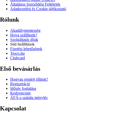
Általános Szerződési Feltételek
Adatkezelési és Cookie tájékoztató
Rólunk
Akadálymentesség
Hova szállítunk?
Szolgáltatás díjak
Süti beállítások
Fizetési lehetőségek
Tesco.hu
Clubcard
Első bevásárlás
Hogyan rendelj tőlünk?
Regisztráció
Idősáv foglalása
Kedvenceim
ÁFÁ-s számla igénylés
Kapcsolat