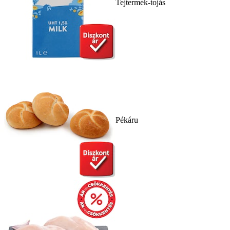
Tejtermék-tojás
Pékáru