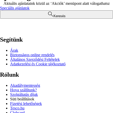
Aktuális ajánlataink közül az ‘Akciók’ menüpont alatt válogathatsz
Speciális ajánlatok
Keresés
Segítünk
Árak
Biztonságos online rendelés
Általános Szerződési Feltételek
Adatkezelési és Cookie tájékoztató
Rólunk
Akadálymentesség
Hova szállítunk?
Szolgáltatás díjak
Süti beállítások
Fizetési lehetőségek
Tesco.hu
Clubcard