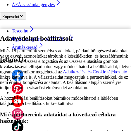
ÁFÁ-s számla igénylés
Kapcsolat
Tesco.hu
Adatvédelmi beállítások
Ügyfélszolgálat - 0680222333
Áruházkereső
Mi és 18 partnerünk személyes adatokat, például böngészési adatokat
vagy egyedi azonosítókat tárolunk a készülékeden, és hozzáférhetünk
followUs
azokhoz. Az Összes elfogadása és az Összes elutasítása gombok
kiválasztásával elfogadhatod vagy módosíthatod a beállításaidat, illetve
ugyanezt bármikor megteheted az
Adatkezelési és Cookie tájékoztató
linkre kattintva is. A választásaidat megosztjuk a partnereinkkel, de ez
nem érinti a böngészési adataidat. A beállításaid alapján személyre
tudjuk szabni a vásárlási élményedet az oldalon.
A hozzájárulási beállításokat bármikor módosíthatod a láblécben
található Süti beállítások linkre kattintva.
Mi és partnereink adataidat a következő célokra
használjuk: