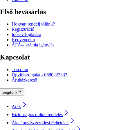
Első bevásárlás
Hogyan rendelj tőlünk?
Regisztráció
Idősáv foglalása
Kedvenceim
ÁFÁ-s számla igénylés
Kapcsolat
Tesco.hu
Ügyfélszolgálat - 0680222333
Áruházkereső
Segítünk
Árak
Biztonságos online rendelés
Általános Szerződési Feltételek