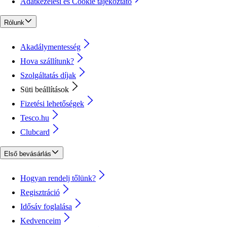
Adatkezelési és Cookie tájékoztató
Rólunk
Akadálymentesség
Hova szállítunk?
Szolgáltatás díjak
Süti beállítások
Fizetési lehetőségek
Tesco.hu
Clubcard
Első bevásárlás
Hogyan rendelj tőlünk?
Regisztráció
Idősáv foglalása
Kedvenceim