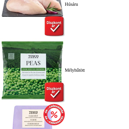
Húsáru
Mélyhűtött