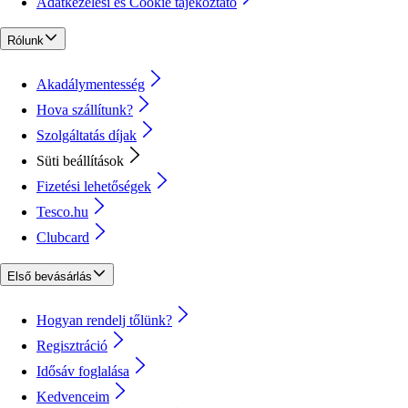
Adatkezelési és Cookie tájékoztató
Rólunk
Akadálymentesség
Hova szállítunk?
Szolgáltatás díjak
Süti beállítások
Fizetési lehetőségek
Tesco.hu
Clubcard
Első bevásárlás
Hogyan rendelj tőlünk?
Regisztráció
Idősáv foglalása
Kedvenceim