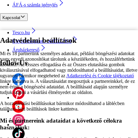
ÁFÁ-s számla igénylés
Kapcsolat
Tesco.hu
Adatvédelmi beállítások
Ügyfélszolgálat - 0680222333
Áruházkereső
Mi és 18 partnerünk személyes adatokat, például böngészési adatokat
vagy egyedi azonosítókat tárolunk a készülékeden, és hozzáférhetünk
followUs
azokhoz. Az Összes elfogadása és az Összes elutasítása gombok
kiválasztásával elfogadhatod vagy módosíthatod a beállításaidat, illetve
ugyanezt bármikor megteheted az
Adatkezelési és Cookie tájékoztató
linkre kattintva is. A választásaidat megosztjuk a partnereinkkel, de ez
nem érinti a böngészési adataidat. A beállításaid alapján személyre
tudjuk szabni a vásárlási élményedet az oldalon.
A hozzájárulási beállításokat bármikor módosíthatod a láblécben
található Süti beállítások linkre kattintva.
Mi és partnereink adataidat a következő célokra
használjuk: