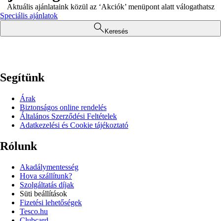
Aktuális ajánlataink közül az ‘Akciók’ menüpont alatt válogathatsz
Speciális ajánlatok
Keresés
Segítünk
Árak
Biztonságos online rendelés
Általános Szerződési Feltételek
Adatkezelési és Cookie tájékoztató
Rólunk
Akadálymentesség
Hova szállítunk?
Szolgáltatás díjak
Süti beállítások
Fizetési lehetőségek
Tesco.hu
Clubcard