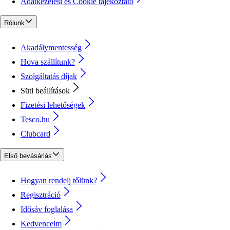
Adatkezelési és Cookie tájékoztató
Rólunk
Akadálymentesség
Hova szállítunk?
Szolgáltatás díjak
Süti beállítások
Fizetési lehetőségek
Tesco.hu
Clubcard
Első bevásárlás
Hogyan rendelj tőlünk?
Regisztráció
Idősáv foglalása
Kedvenceim