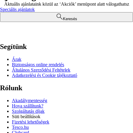
Aktuális ajánlataink közül az ‘Akciók’ menüpont alatt válogathatsz
Speciális ajánlatok
Keresés
Segítünk
Árak
Biztonságos online rendelés
Általános Szerződési Feltételek
Adatkezelési és Cookie tájékoztató
Rólunk
Akadálymentesség
Hova szállítunk?
Szolgáltatás díjak
Süti beállítások
Fizetési lehetőségek
Tesco.hu
Clubcard