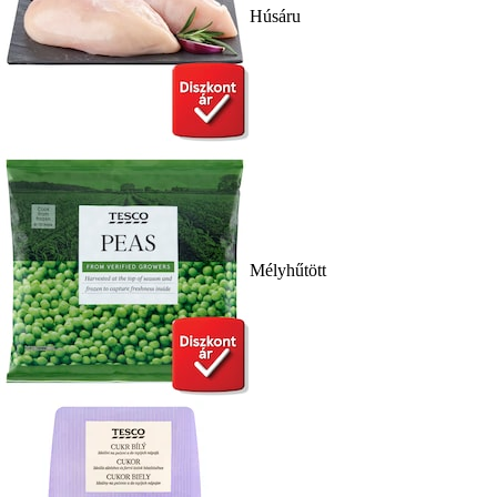
Húsáru
Mélyhűtött