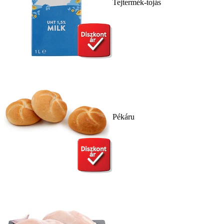
Tejtermék-tojás
Pékáru