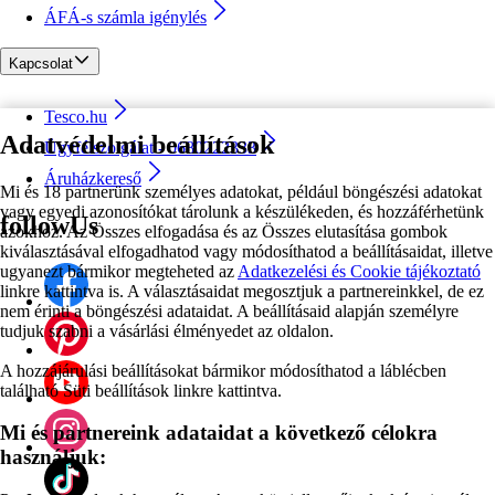
ÁFÁ-s számla igénylés
Kapcsolat
Tesco.hu
Adatvédelmi beállítások
Ügyfélszolgálat - 0680222333
Áruházkereső
Mi és 18 partnerünk személyes adatokat, például böngészési adatokat
vagy egyedi azonosítókat tárolunk a készülékeden, és hozzáférhetünk
followUs
azokhoz. Az Összes elfogadása és az Összes elutasítása gombok
kiválasztásával elfogadhatod vagy módosíthatod a beállításaidat, illetve
ugyanezt bármikor megteheted az
Adatkezelési és Cookie tájékoztató
linkre kattintva is. A választásaidat megosztjuk a partnereinkkel, de ez
nem érinti a böngészési adataidat. A beállításaid alapján személyre
tudjuk szabni a vásárlási élményedet az oldalon.
A hozzájárulási beállításokat bármikor módosíthatod a láblécben
található Süti beállítások linkre kattintva.
Mi és partnereink adataidat a következő célokra
használjuk: