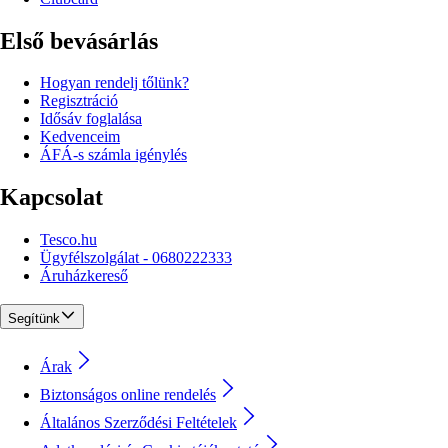
Első bevásárlás
Hogyan rendelj tőlünk?
Regisztráció
Idősáv foglalása
Kedvenceim
ÁFÁ-s számla igénylés
Kapcsolat
Tesco.hu
Ügyfélszolgálat - 0680222333
Áruházkereső
Segítünk
Árak
Biztonságos online rendelés
Általános Szerződési Feltételek