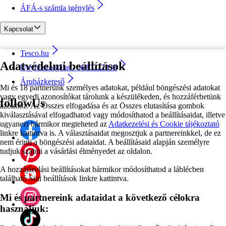
ÁFÁ-s számla igénylés
Kapcsolat
Tesco.hu
Adatvédelmi beállítások
Ügyfélszolgálat - 0680222333
Áruházkereső
Mi és 18 partnerünk személyes adatokat, például böngészési adatokat
vagy egyedi azonosítókat tárolunk a készülékeden, és hozzáférhetünk
followUs
azokhoz. Az Összes elfogadása és az Összes elutasítása gombok
kiválasztásával elfogadhatod vagy módosíthatod a beállításaidat, illetve
ugyanezt bármikor megteheted az
Adatkezelési és Cookie tájékoztató
linkre kattintva is. A választásaidat megosztjuk a partnereinkkel, de ez
nem érinti a böngészési adataidat. A beállításaid alapján személyre
tudjuk szabni a vásárlási élményedet az oldalon.
A hozzájárulási beállításokat bármikor módosíthatod a láblécben
található Süti beállítások linkre kattintva.
Mi és partnereink adataidat a következő célokra
használjuk: