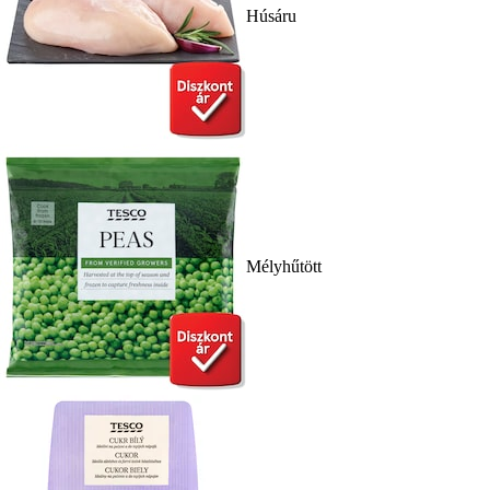
Húsáru
Mélyhűtött