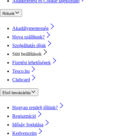
Adatkezelési és Cookie tájékoztató
Rólunk
Akadálymentesség
Hova szállítunk?
Szolgáltatás díjak
Süti beállítások
Fizetési lehetőségek
Tesco.hu
Clubcard
Első bevásárlás
Hogyan rendelj tőlünk?
Regisztráció
Idősáv foglalása
Kedvenceim