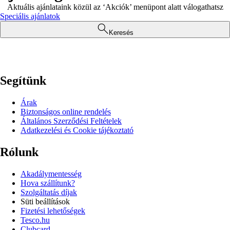
Aktuális ajánlataink közül az ‘Akciók’ menüpont alatt válogathatsz
Speciális ajánlatok
Keresés
Segítünk
Árak
Biztonságos online rendelés
Általános Szerződési Feltételek
Adatkezelési és Cookie tájékoztató
Rólunk
Akadálymentesség
Hova szállítunk?
Szolgáltatás díjak
Süti beállítások
Fizetési lehetőségek
Tesco.hu
Clubcard