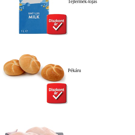
Tejtermék-tojás
Pékáru