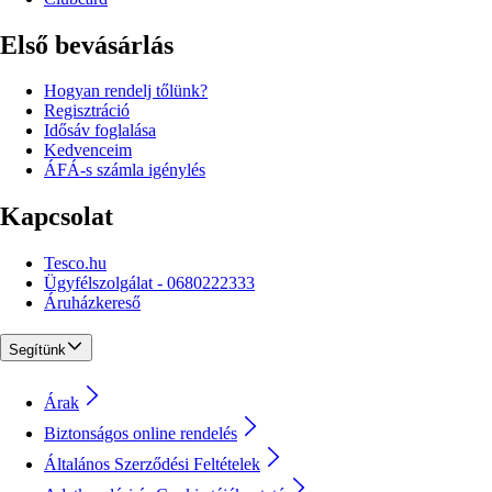
Első bevásárlás
Hogyan rendelj tőlünk?
Regisztráció
Idősáv foglalása
Kedvenceim
ÁFÁ-s számla igénylés
Kapcsolat
Tesco.hu
Ügyfélszolgálat - 0680222333
Áruházkereső
Segítünk
Árak
Biztonságos online rendelés
Általános Szerződési Feltételek