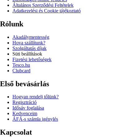
Általános Szerződési Feltételek
Adatkezelési és Cookie tájékoztató
Rólunk
Akadálymentesség
Hova szállítunk?
Szolgáltatás díjak
Süti beállítások
Fizetési lehetőségek
Tesco.hu
Clubcard
Első bevásárlás
Hogyan rendelj tőlünk?
Regisztráció
Idősáv foglalása
Kedvenceim
ÁFÁ-s számla igénylés
Kapcsolat