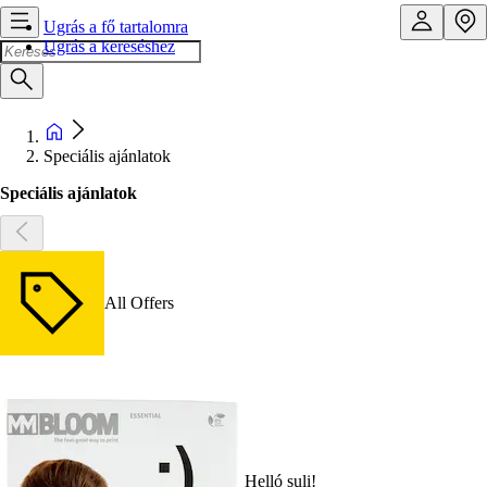
Ugrás a fő tartalomra
Ugrás a kereséshez
Speciális ajánlatok
Speciális ajánlatok
All Offers
Helló suli!