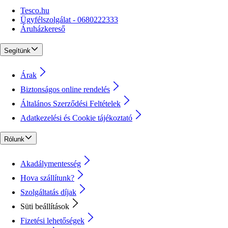
Tesco.hu
Ügyfélszolgálat - 0680222333
Áruházkereső
Segítünk
Árak
Biztonságos online rendelés
Általános Szerződési Feltételek
Adatkezelési és Cookie tájékoztató
Rólunk
Akadálymentesség
Hova szállítunk?
Szolgáltatás díjak
Süti beállítások
Fizetési lehetőségek