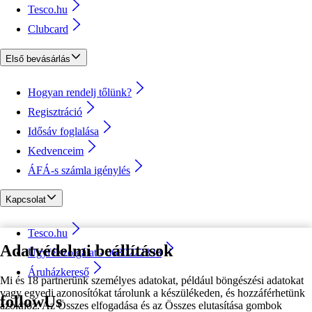
Tesco.hu
Clubcard
Első bevásárlás
Hogyan rendelj tőlünk?
Regisztráció
Idősáv foglalása
Kedvenceim
ÁFÁ-s számla igénylés
Kapcsolat
Tesco.hu
Adatvédelmi beállítások
Ügyfélszolgálat - 0680222333
Áruházkereső
Mi és 18 partnerünk személyes adatokat, például böngészési adatokat
vagy egyedi azonosítókat tárolunk a készülékeden, és hozzáférhetünk
followUs
azokhoz. Az Összes elfogadása és az Összes elutasítása gombok