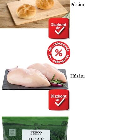
Pékáru
Húsáru