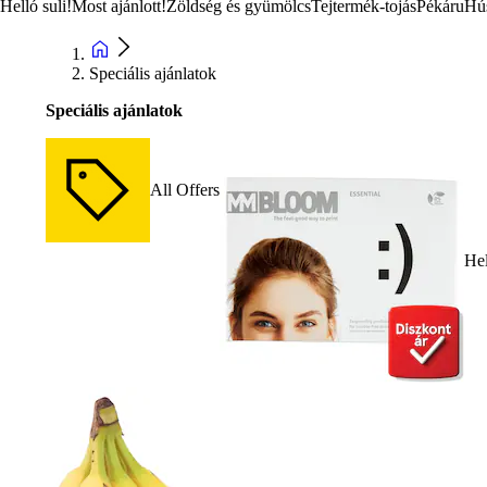
Helló suli!
Most ajánlott!
Zöldség és gyümölcs
Tejtermék-tojás
Pékáru
Hú
Speciális ajánlatok
Speciális ajánlatok
All Offers
Hel