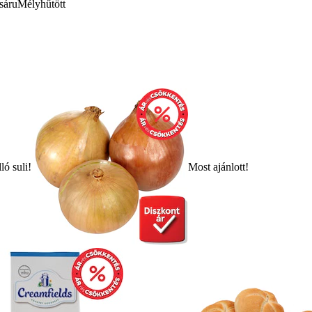
sáru
Mélyhűtött
ló suli!
Most ajánlott!