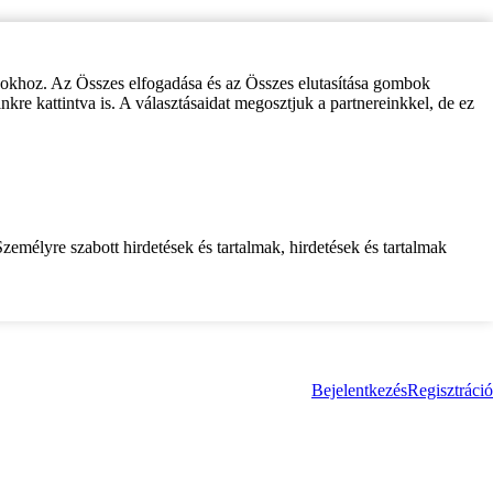
zokhoz. Az Összes elfogadása és az Összes elutasítása gombok
inkre kattintva is. A választásaidat megosztjuk a partnereinkkel, de ez
zemélyre szabott hirdetések és tartalmak, hirdetések és tartalmak
Bejelentkezés
Regisztráció