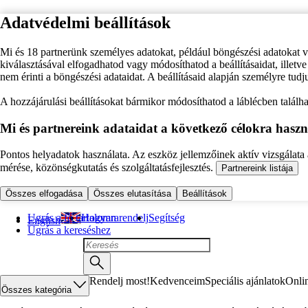
Adatvédelmi beállítások
Mi és 18 partnerünk személyes adatokat, például böngészési adatokat 
kiválasztásával elfogadhatod vagy módosíthatod a beállításaidat, illet
nem érinti a böngészési adataidat. A beállításaid alapján személyre tudj
A hozzájárulási beállításokat bármikor módosíthatod a láblécben találhat
Mi és partnereink adataidat a következő célokra haszn
Pontos helyadatok használata. Az eszköz jellemzőinek aktív vizsgálata a
mérése, közönségkutatás és szolgáltatásfejlesztés.
Partnereink listája
Összes elfogadása
Összes elutasítása
Beállítások
Ugrás a fő tartalomra
Hogyan rendelj
Segítség
English
Ugrás a kereséshez
Rendelj most!
Kedvenceim
Speciális ajánlatok
Onli
Összes kategória