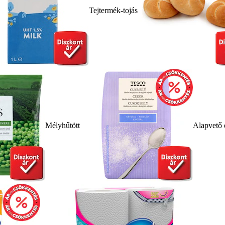
Tejtermék-tojás
Mélyhűtött
Alapvető 