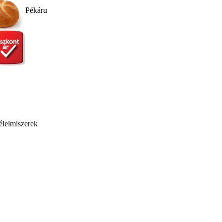
Pékáru
élelmiszerek