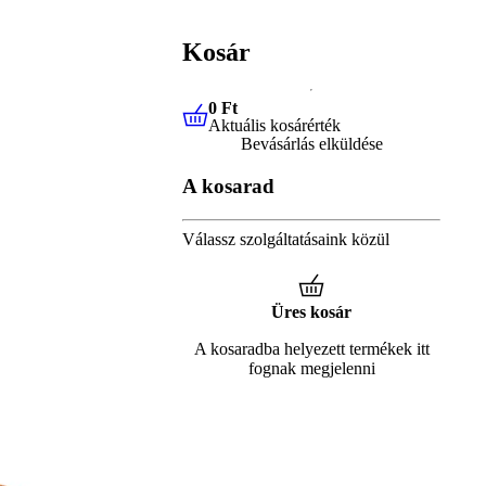
Kosár
0 Ft
Aktuális kosárérték
0 Ft
Aktuális kosárérték
Bevásárlás elküldése
A kosarad
Válassz szolgáltatásaink közül
Üres kosár
A kosaradba helyezett termékek itt
fognak megjelenni