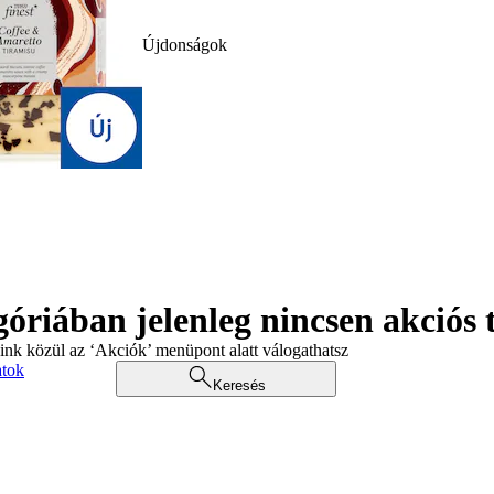
Újdonságok
góriában jelenleg nincsen akciós
aink közül az ‘Akciók’ menüpont alatt válogathatsz
atok
Keresés