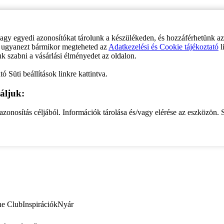
vagy egyedi azonosítókat tárolunk a készülékeden, és hozzáférhetünk a
ve ugyanezt bármikor megteheted az
Adatkezelési és Cookie tájékoztató
l
uk szabni a vásárlási élményedet az oldalon.
ó Süti beállítások linkre kattintva.
áljuk:
zonosítás céljából. Információk tárolása és/vagy elérése az eszközön. S
ne Club
Inspirációk
Nyár