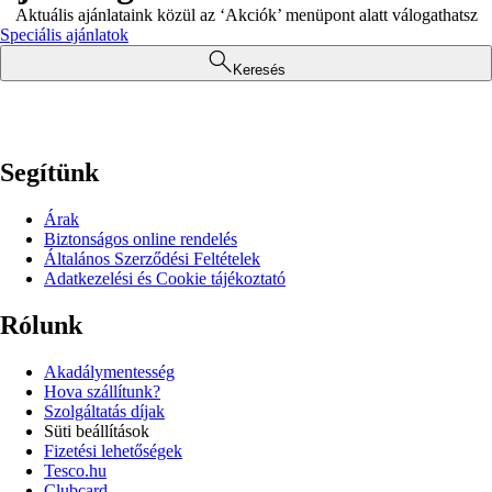
Aktuális ajánlataink közül az ‘Akciók’ menüpont alatt válogathatsz
Speciális ajánlatok
Keresés
Segítünk
Árak
Biztonságos online rendelés
Általános Szerződési Feltételek
Adatkezelési és Cookie tájékoztató
Rólunk
Akadálymentesség
Hova szállítunk?
Szolgáltatás díjak
Süti beállítások
Fizetési lehetőségek
Tesco.hu
Clubcard