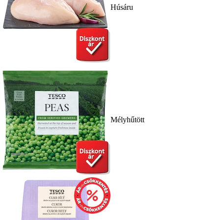
Húsáru
Mélyhűtött