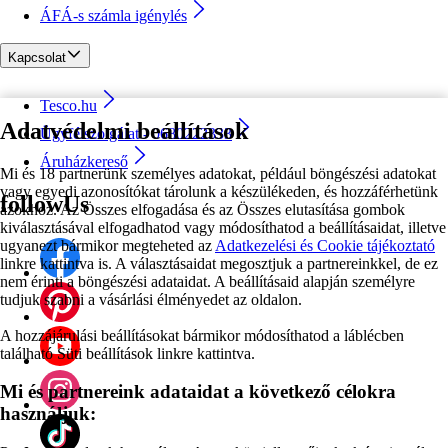
ÁFÁ-s számla igénylés
Kapcsolat
Tesco.hu
Adatvédelmi beállítások
Ügyfélszolgálat - 0680222333
Áruházkereső
Mi és 18 partnerünk személyes adatokat, például böngészési adatokat
vagy egyedi azonosítókat tárolunk a készülékeden, és hozzáférhetünk
followUs
azokhoz. Az Összes elfogadása és az Összes elutasítása gombok
kiválasztásával elfogadhatod vagy módosíthatod a beállításaidat, illetve
ugyanezt bármikor megteheted az
Adatkezelési és Cookie tájékoztató
linkre kattintva is. A választásaidat megosztjuk a partnereinkkel, de ez
nem érinti a böngészési adataidat. A beállításaid alapján személyre
tudjuk szabni a vásárlási élményedet az oldalon.
A hozzájárulási beállításokat bármikor módosíthatod a láblécben
található Süti beállítások linkre kattintva.
Mi és partnereink adataidat a következő célokra
használjuk: