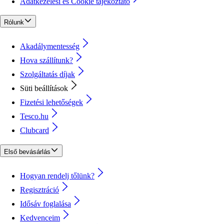
Adatkezelési és Cookie tájékoztató
Rólunk
Akadálymentesség
Hova szállítunk?
Szolgáltatás díjak
Süti beállítások
Fizetési lehetőségek
Tesco.hu
Clubcard
Első bevásárlás
Hogyan rendelj tőlünk?
Regisztráció
Idősáv foglalása
Kedvenceim