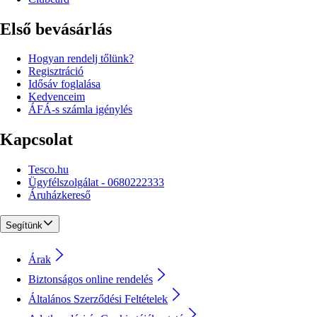
Első bevásárlás
Hogyan rendelj tőlünk?
Regisztráció
Idősáv foglalása
Kedvenceim
ÁFÁ-s számla igénylés
Kapcsolat
Tesco.hu
Ügyfélszolgálat - 0680222333
Áruházkereső
Segítünk
Árak
Biztonságos online rendelés
Általános Szerződési Feltételek