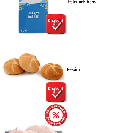
Tejtermék-tojás
Pékáru