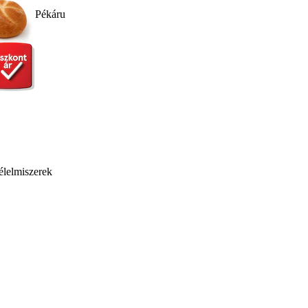
Pékáru
élelmiszerek