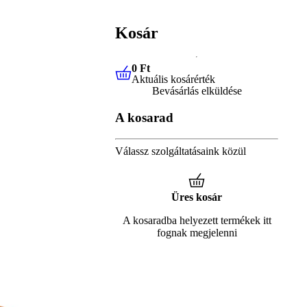
Kosár
0 Ft
Aktuális kosárérték
0 Ft
Aktuális kosárérték
Bevásárlás elküldése
A kosarad
Válassz szolgáltatásaink közül
Üres kosár
A kosaradba helyezett termékek itt
fognak megjelenni