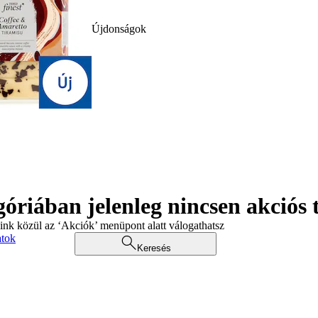
Újdonságok
góriában jelenleg nincsen akciós
aink közül az ‘Akciók’ menüpont alatt válogathatsz
atok
Keresés