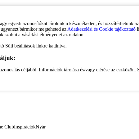
vagy egyedi azonosítókat tárolunk a készülékeden, és hozzáférhetünk a
ve ugyanezt bármikor megteheted az
Adatkezelési és Cookie tájékoztató
l
uk szabni a vásárlási élményedet az oldalon.
ó Süti beállítások linkre kattintva.
áljuk:
zonosítás céljából. Információk tárolása és/vagy elérése az eszközön. S
ne Club
Inspirációk
Nyár