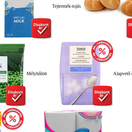
Tejtermék-tojás
Mélyhűtött
Alapvető 