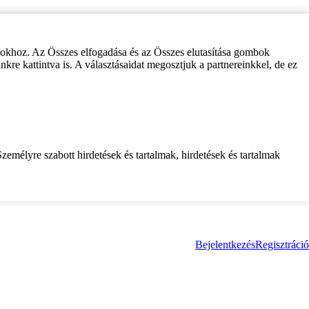
zokhoz. Az Összes elfogadása és az Összes elutasítása gombok
inkre kattintva is. A választásaidat megosztjuk a partnereinkkel, de ez
zemélyre szabott hirdetések és tartalmak, hirdetések és tartalmak
Bejelentkezés
Regisztráció