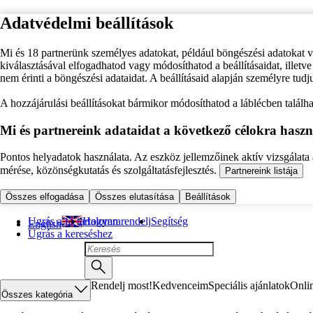
Adatvédelmi beállítások
Mi és 18 partnerünk személyes adatokat, például böngészési adatokat 
kiválasztásával elfogadhatod vagy módosíthatod a beállításaidat, illet
nem érinti a böngészési adataidat. A beállításaid alapján személyre tudj
A hozzájárulási beállításokat bármikor módosíthatod a láblécben találhat
Mi és partnereink adataidat a következő célokra haszn
Pontos helyadatok használata. Az eszköz jellemzőinek aktív vizsgálata a
mérése, közönségkutatás és szolgáltatásfejlesztés.
Partnereink listája
Összes elfogadása
Összes elutasítása
Beállítások
Ugrás a fő tartalomra
Hogyan rendelj
Segítség
English
Ugrás a kereséshez
Rendelj most!
Kedvenceim
Speciális ajánlatok
Onli
Összes kategória