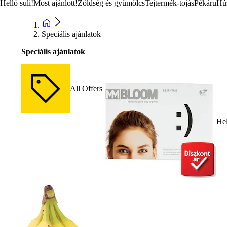
Helló suli!
Most ajánlott!
Zöldség és gyümölcs
Tejtermék-tojás
Pékáru
Hú
Speciális ajánlatok
Speciális ajánlatok
All Offers
Hel