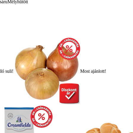
sáru
Mélyhűtött
ló suli!
Most ajánlott!