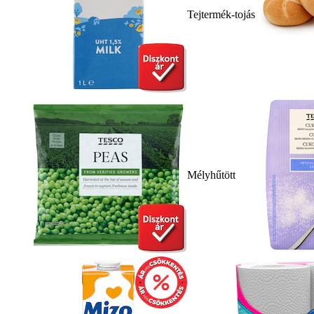
Tejtermék-tojás
Mélyhűtött