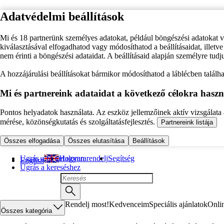
Adatvédelmi beállítások
Mi és 18 partnerünk személyes adatokat, például böngészési adatokat 
kiválasztásával elfogadhatod vagy módosíthatod a beállításaidat, illet
nem érinti a böngészési adataidat. A beállításaid alapján személyre tudj
A hozzájárulási beállításokat bármikor módosíthatod a láblécben találhat
Mi és partnereink adataidat a következő célokra haszn
Pontos helyadatok használata. Az eszköz jellemzőinek aktív vizsgálata a
mérése, közönségkutatás és szolgáltatásfejlesztés.
Partnereink listája
Összes elfogadása
Összes elutasítása
Beállítások
Ugrás a fő tartalomra
Hogyan rendelj
Segítség
English
Ugrás a kereséshez
Rendelj most!
Kedvenceim
Speciális ajánlatok
Onli
Összes kategória