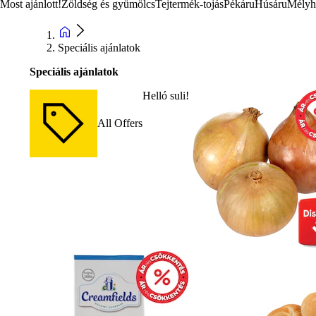
Most ajánlott!
Zöldség és gyümölcs
Tejtermék-tojás
Pékáru
Húsáru
Mélyh
Speciális ajánlatok
Speciális ajánlatok
Helló suli!
All Offers