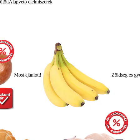
űtött
Alapvető élelmiszerek
Most ajánlott!
Zöldség és gy