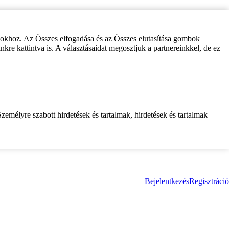
zokhoz. Az Összes elfogadása és az Összes elutasítása gombok
inkre kattintva is. A választásaidat megosztjuk a partnereinkkel, de ez
zemélyre szabott hirdetések és tartalmak, hirdetések és tartalmak
Bejelentkezés
Regisztráció