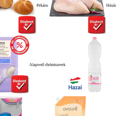
Pékáru
Húsá
Alapvető élelmiszerek