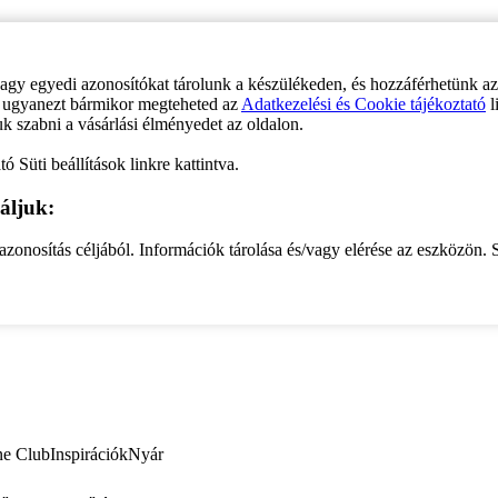
vagy egyedi azonosítókat tárolunk a készülékeden, és hozzáférhetünk a
ve ugyanezt bármikor megteheted az
Adatkezelési és Cookie tájékoztató
l
uk szabni a vásárlási élményedet az oldalon.
ó Süti beállítások linkre kattintva.
áljuk:
zonosítás céljából. Információk tárolása és/vagy elérése az eszközön. S
ne Club
Inspirációk
Nyár