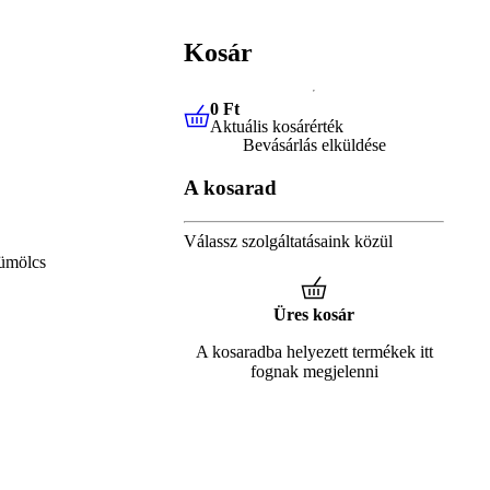
Kosár
0 Ft
Aktuális kosárérték
0 Ft
Aktuális kosárérték
Bevásárlás elküldése
A kosarad
Válassz szolgáltatásaink közül
ümölcs
Üres kosár
A kosaradba helyezett termékek itt
fognak megjelenni