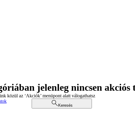
góriában jelenleg nincsen akciós
aink közül az ‘Akciók’ menüpont alatt válogathatsz
atok
Keresés