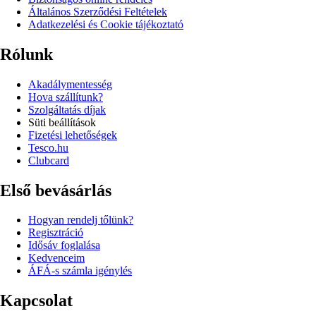
Általános Szerződési Feltételek
Adatkezelési és Cookie tájékoztató
Rólunk
Akadálymentesség
Hova szállítunk?
Szolgáltatás díjak
Süti beállítások
Fizetési lehetőségek
Tesco.hu
Clubcard
Első bevásárlás
Hogyan rendelj tőlünk?
Regisztráció
Idősáv foglalása
Kedvenceim
ÁFÁ-s számla igénylés
Kapcsolat