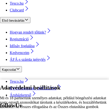
Tesco.hu
Clubcard
Első bevásárlás
Hogyan rendelj tőlünk?
Regisztráció
Idősáv foglalása
Kedvenceim
ÁFÁ-s számla igénylés
Kapcsolat
Tesco.hu
Adatvédelmi beállítások
Ügyfélszolgálat - 0680222333
Áruházkereső
Mi és 18 partnerünk személyes adatokat, például böngészési adatokat
vagy egyedi azonosítókat tárolunk a készülékeden, és hozzáférhetünk
followUs
azokhoz. Az Összes elfogadása és az Összes elutasítása gombok