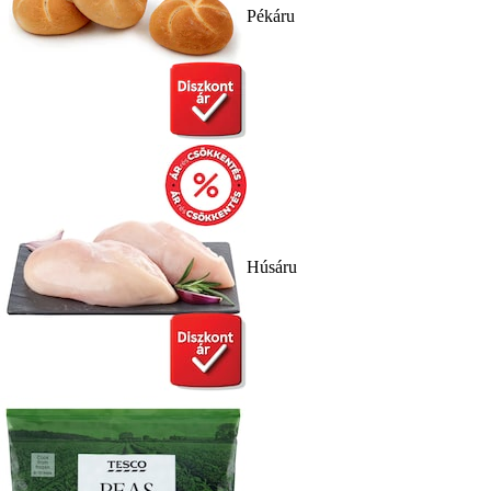
Pékáru
Húsáru