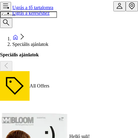
Ugrás a fő tartalomra
Ugrás a kereséshez
Speciális ajánlatok
Speciális ajánlatok
All Offers
Helló suli!