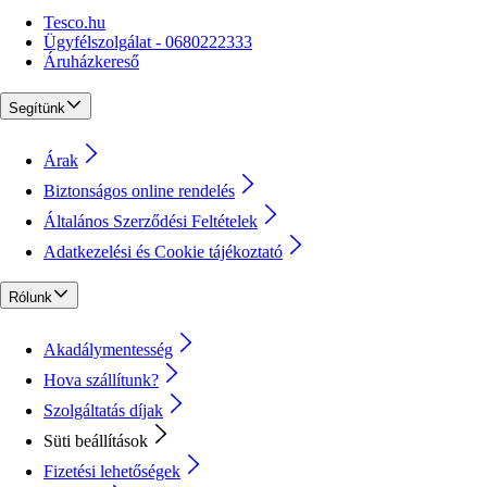
Tesco.hu
Ügyfélszolgálat - 0680222333
Áruházkereső
Segítünk
Árak
Biztonságos online rendelés
Általános Szerződési Feltételek
Adatkezelési és Cookie tájékoztató
Rólunk
Akadálymentesség
Hova szállítunk?
Szolgáltatás díjak
Süti beállítások
Fizetési lehetőségek