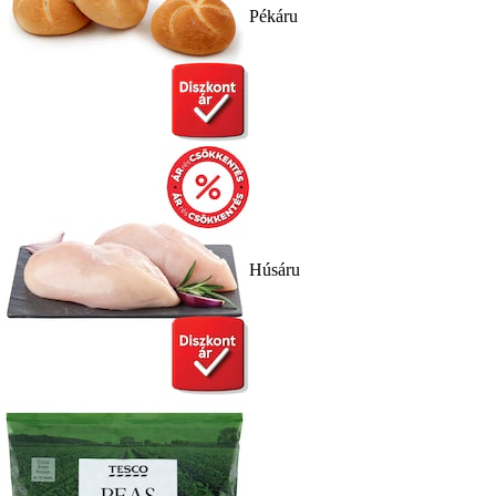
Pékáru
Húsáru