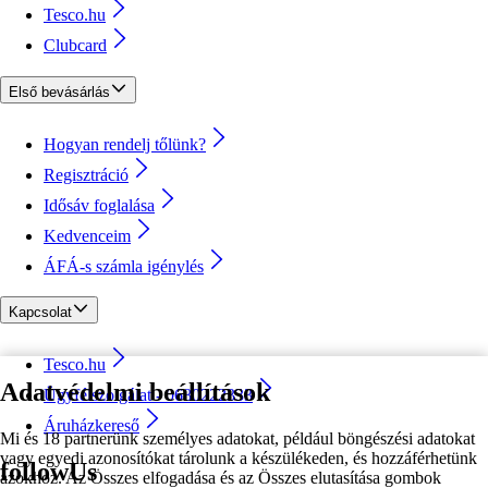
Tesco.hu
Clubcard
Első bevásárlás
Hogyan rendelj tőlünk?
Regisztráció
Idősáv foglalása
Kedvenceim
ÁFÁ-s számla igénylés
Kapcsolat
Tesco.hu
Adatvédelmi beállítások
Ügyfélszolgálat - 0680222333
Áruházkereső
Mi és 18 partnerünk személyes adatokat, például böngészési adatokat
vagy egyedi azonosítókat tárolunk a készülékeden, és hozzáférhetünk
followUs
azokhoz. Az Összes elfogadása és az Összes elutasítása gombok