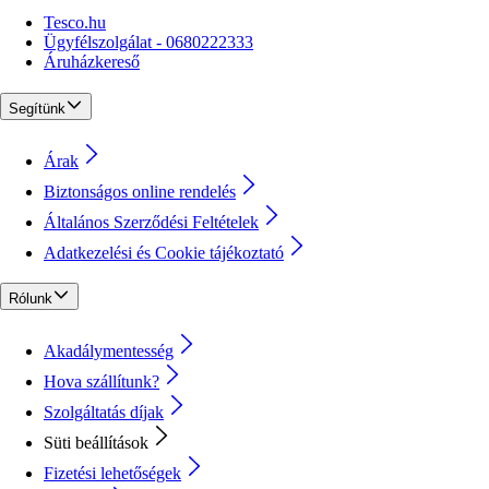
Tesco.hu
Ügyfélszolgálat - 0680222333
Áruházkereső
Segítünk
Árak
Biztonságos online rendelés
Általános Szerződési Feltételek
Adatkezelési és Cookie tájékoztató
Rólunk
Akadálymentesség
Hova szállítunk?
Szolgáltatás díjak
Süti beállítások
Fizetési lehetőségek