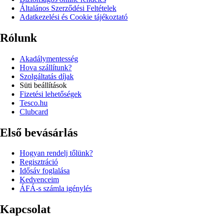
Általános Szerződési Feltételek
Adatkezelési és Cookie tájékoztató
Rólunk
Akadálymentesség
Hova szállítunk?
Szolgáltatás díjak
Süti beállítások
Fizetési lehetőségek
Tesco.hu
Clubcard
Első bevásárlás
Hogyan rendelj tőlünk?
Regisztráció
Idősáv foglalása
Kedvenceim
ÁFÁ-s számla igénylés
Kapcsolat