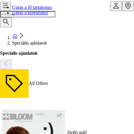
Ugrás a fő tartalomra
Ugrás a kereséshez
Speciális ajánlatok
Speciális ajánlatok
All Offers
Helló suli!