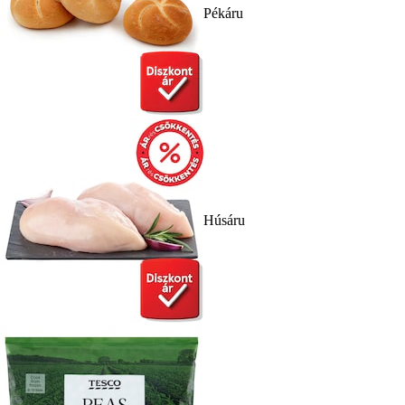
Pékáru
Húsáru