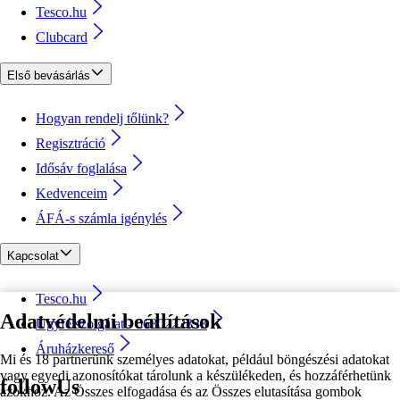
Tesco.hu
Clubcard
Első bevásárlás
Hogyan rendelj tőlünk?
Regisztráció
Idősáv foglalása
Kedvenceim
ÁFÁ-s számla igénylés
Kapcsolat
Tesco.hu
Adatvédelmi beállítások
Ügyfélszolgálat - 0680222333
Áruházkereső
Mi és 18 partnerünk személyes adatokat, például böngészési adatokat
vagy egyedi azonosítókat tárolunk a készülékeden, és hozzáférhetünk
followUs
azokhoz. Az Összes elfogadása és az Összes elutasítása gombok