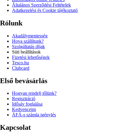
Általános Szerződési Feltételek
Adatkezelési és Cookie tájékoztató
Rólunk
Akadálymentesség
Hova szállítunk?
Szolgáltatás díjak
Süti beállítások
Fizetési lehetőségek
Tesco.hu
Clubcard
Első bevásárlás
Hogyan rendelj tőlünk?
Regisztráció
Idősáv foglalása
Kedvenceim
ÁFÁ-s számla igénylés
Kapcsolat