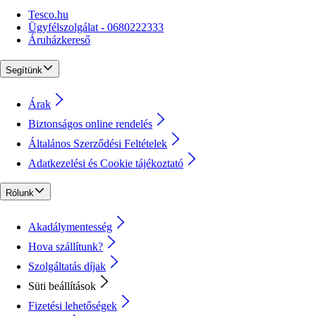
Tesco.hu
Ügyfélszolgálat - 0680222333
Áruházkereső
Segítünk
Árak
Biztonságos online rendelés
Általános Szerződési Feltételek
Adatkezelési és Cookie tájékoztató
Rólunk
Akadálymentesség
Hova szállítunk?
Szolgáltatás díjak
Süti beállítások
Fizetési lehetőségek