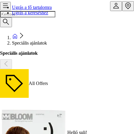
Ugrás a fő tartalomra
Ugrás a kereséshez
Speciális ajánlatok
Speciális ajánlatok
All Offers
Helló suli!