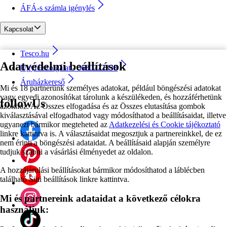
ÁFÁ-s számla igénylés
Kapcsolat
Tesco.hu
Adatvédelmi beállítások
Ügyfélszolgálat - 0680222333
Áruházkereső
Mi és 18 partnerünk személyes adatokat, például böngészési adatokat
vagy egyedi azonosítókat tárolunk a készülékeden, és hozzáférhetünk
followUs
azokhoz. Az Összes elfogadása és az Összes elutasítása gombok
kiválasztásával elfogadhatod vagy módosíthatod a beállításaidat, illetve
ugyanezt bármikor megteheted az
Adatkezelési és Cookie tájékoztató
linkre kattintva is. A választásaidat megosztjuk a partnereinkkel, de ez
nem érinti a böngészési adataidat. A beállításaid alapján személyre
tudjuk szabni a vásárlási élményedet az oldalon.
A hozzájárulási beállításokat bármikor módosíthatod a láblécben
található Süti beállítások linkre kattintva.
Mi és partnereink adataidat a következő célokra
használjuk: