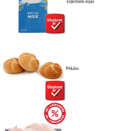
Tejtermék-tojás
Pékáru