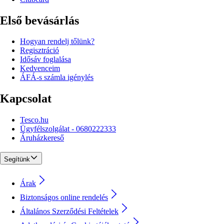
Első bevásárlás
Hogyan rendelj tőlünk?
Regisztráció
Idősáv foglalása
Kedvenceim
ÁFÁ-s számla igénylés
Kapcsolat
Tesco.hu
Ügyfélszolgálat - 0680222333
Áruházkereső
Segítünk
Árak
Biztonságos online rendelés
Általános Szerződési Feltételek