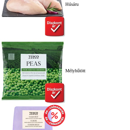
Húsáru
Mélyhűtött