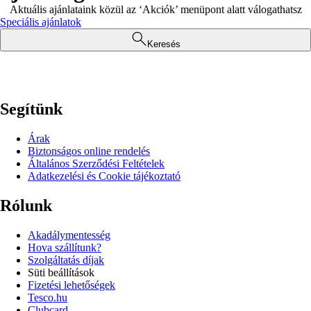
Aktuális ajánlataink közül az ‘Akciók’ menüpont alatt válogathatsz
Speciális ajánlatok
Keresés
Segítünk
Árak
Biztonságos online rendelés
Általános Szerződési Feltételek
Adatkezelési és Cookie tájékoztató
Rólunk
Akadálymentesség
Hova szállítunk?
Szolgáltatás díjak
Süti beállítások
Fizetési lehetőségek
Tesco.hu
Clubcard