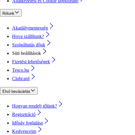
Adatkezelési és Cookie tájékoztató
Rólunk
Akadálymentesség
Hova szállítunk?
Szolgáltatás díjak
Süti beállítások
Fizetési lehetőségek
Tesco.hu
Clubcard
Első bevásárlás
Hogyan rendelj tőlünk?
Regisztráció
Idősáv foglalása
Kedvenceim