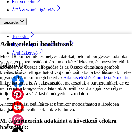
Kedvenceim
ÁFÁ-s számla igénylés
Kapcsolat
Tesco.hu
Adatvédelmi beállítások
Ügyfélszolgálat - 0680222333
Áruházkereső
Mi és 18 partnerünk személyes adatokat, például böngészési adatokat
vagy egyedi azonosítókat tárolunk a készülékeden, és hozzáférhetünk
followUs
azokhoz. Az Összes elfogadása és az Összes elutasítása gombok
kiválasztásával elfogadhatod vagy módosíthatod a beállításaidat, illetve
ugyanezt bármikor megteheted az
Adatkezelési és Cookie tájékoztató
linkre kattintva is. A választásaidat megosztjuk a partnereinkkel, de ez
nem érinti a böngészési adataidat. A beállításaid alapján személyre
tudjuk szabni a vásárlási élményedet az oldalon.
A hozzájárulási beállításokat bármikor módosíthatod a láblécben
található Süti beállítások linkre kattintva.
Mi és partnereink adataidat a következő célokra
használjuk: