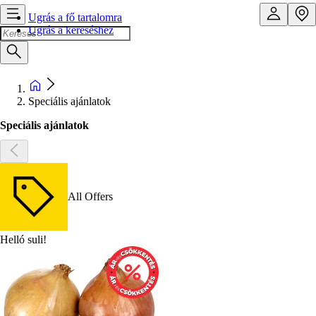
Ugrás a fő tartalomra
Ugrás a kereséshez
Speciális ajánlatok
Speciális ajánlatok
All Offers
Helló suli!