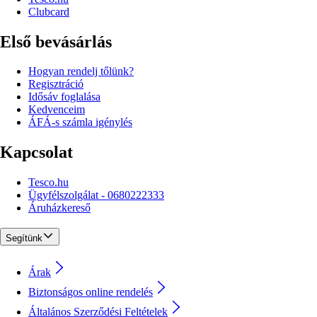
Clubcard
Első bevásárlás
Hogyan rendelj tőlünk?
Regisztráció
Idősáv foglalása
Kedvenceim
ÁFÁ-s számla igénylés
Kapcsolat
Tesco.hu
Ügyfélszolgálat - 0680222333
Áruházkereső
Segítünk
Árak
Biztonságos online rendelés
Általános Szerződési Feltételek