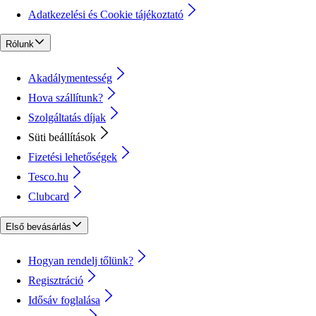
Adatkezelési és Cookie tájékoztató
Rólunk
Akadálymentesség
Hova szállítunk?
Szolgáltatás díjak
Süti beállítások
Fizetési lehetőségek
Tesco.hu
Clubcard
Első bevásárlás
Hogyan rendelj tőlünk?
Regisztráció
Idősáv foglalása