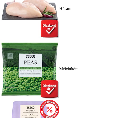
Húsáru
Mélyhűtött