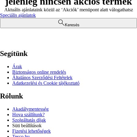
jelenleg nincsen akciós termék
Aktuális ajánlataink közül az ‘Akciók’ menüpont alatt válogathatsz
Speciális ajánlatok
Keresés
Segítünk
Árak
Biztonságos online rendelés
Általános Szerződési Feltételek
Adatkezelési és Cookie tájékoztató
Rólunk
Akadálymentesség
Hova szállítunk?
Szolgáltatás díjak
Süti beállítások
Fizetési lehetőségek
Tesco.hu