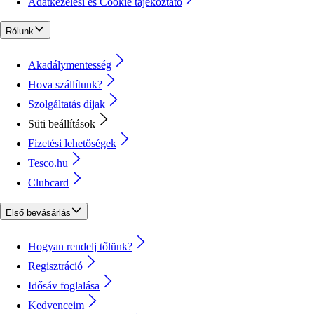
Adatkezelési és Cookie tájékoztató
Rólunk
Akadálymentesség
Hova szállítunk?
Szolgáltatás díjak
Süti beállítások
Fizetési lehetőségek
Tesco.hu
Clubcard
Első bevásárlás
Hogyan rendelj tőlünk?
Regisztráció
Idősáv foglalása
Kedvenceim