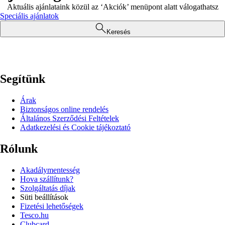
Aktuális ajánlataink közül az ‘Akciók’ menüpont alatt válogathatsz
Speciális ajánlatok
Keresés
Segítünk
Árak
Biztonságos online rendelés
Általános Szerződési Feltételek
Adatkezelési és Cookie tájékoztató
Rólunk
Akadálymentesség
Hova szállítunk?
Szolgáltatás díjak
Süti beállítások
Fizetési lehetőségek
Tesco.hu
Clubcard