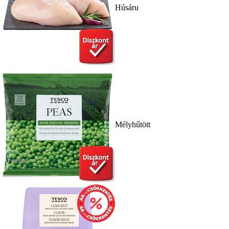
Húsáru
Mélyhűtött