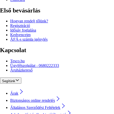
Első bevásárlás
Hogyan rendelj tőlünk?
Regisztráció
Idősáv foglalása
Kedvenceim
ÁFÁ-s számla igénylés
Kapcsolat
Tesco.hu
Ügyfélszolgálat - 0680222333
Áruházkereső
Segítünk
Árak
Biztonságos online rendelés
Általános Szerződési Feltételek