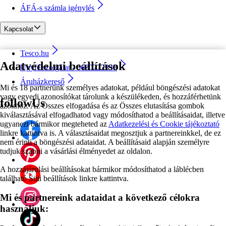
ÁFÁ-s számla igénylés
Kapcsolat
Tesco.hu
Adatvédelmi beállítások
Ügyfélszolgálat - 0680222333
Áruházkereső
Mi és 18 partnerünk személyes adatokat, például böngészési adatokat
vagy egyedi azonosítókat tárolunk a készülékeden, és hozzáférhetünk
followUs
azokhoz. Az Összes elfogadása és az Összes elutasítása gombok
kiválasztásával elfogadhatod vagy módosíthatod a beállításaidat, illetve
ugyanezt bármikor megteheted az
Adatkezelési és Cookie tájékoztató
linkre kattintva is. A választásaidat megosztjuk a partnereinkkel, de ez
nem érinti a böngészési adataidat. A beállításaid alapján személyre
tudjuk szabni a vásárlási élményedet az oldalon.
A hozzájárulási beállításokat bármikor módosíthatod a láblécben
található Süti beállítások linkre kattintva.
Mi és partnereink adataidat a következő célokra
használjuk: