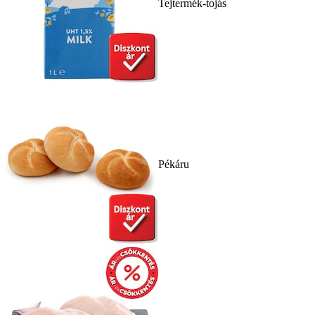
Tejtermék-tojás
Pékáru