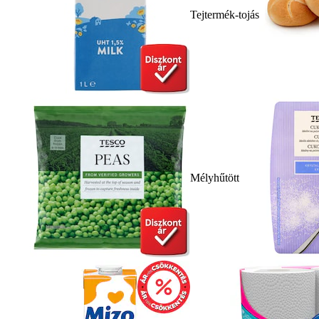
Tejtermék-tojás
Mélyhűtött