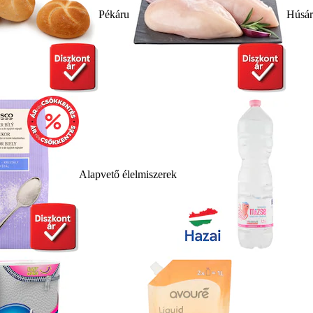
Pékáru
Húsá
Alapvető élelmiszerek