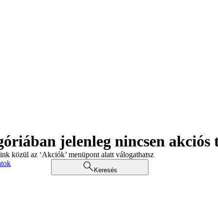
góriában jelenleg nincsen akciós
aink közül az ‘Akciók’ menüpont alatt válogathatsz
atok
Keresés