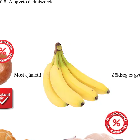
űtött
Alapvető élelmiszerek
Most ajánlott!
Zöldség és gy