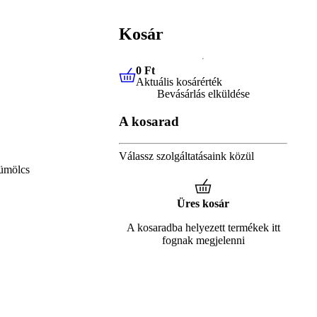
Kosár
0 Ft
Aktuális kosárérték
0 Ft
Aktuális kosárérték
Bevásárlás elküldése
A kosarad
Válassz szolgáltatásaink közül
ümölcs
Üres kosár
A kosaradba helyezett termékek itt
fognak megjelenni