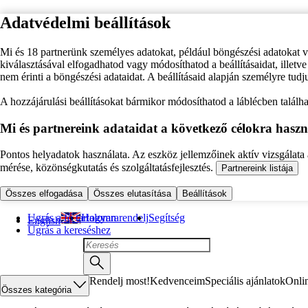
Adatvédelmi beállítások
Mi és 18 partnerünk személyes adatokat, például böngészési adatokat 
kiválasztásával elfogadhatod vagy módosíthatod a beállításaidat, illet
nem érinti a böngészési adataidat. A beállításaid alapján személyre tudj
A hozzájárulási beállításokat bármikor módosíthatod a láblécben találhat
Mi és partnereink adataidat a következő célokra haszn
Pontos helyadatok használata. Az eszköz jellemzőinek aktív vizsgálata a
mérése, közönségkutatás és szolgáltatásfejlesztés.
Partnereink listája
Összes elfogadása
Összes elutasítása
Beállítások
Ugrás a fő tartalomra
Hogyan rendelj
Segítség
English
Ugrás a kereséshez
Rendelj most!
Kedvenceim
Speciális ajánlatok
Onli
Összes kategória