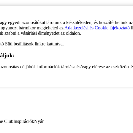
vagy egyedi azonosítókat tárolunk a készülékeden, és hozzáférhetünk a
ve ugyanezt bármikor megteheted az
Adatkezelési és Cookie tájékoztató
l
uk szabni a vásárlási élményedet az oldalon.
ó Süti beállítások linkre kattintva.
áljuk:
zonosítás céljából. Információk tárolása és/vagy elérése az eszközön. S
ne Club
Inspirációk
Nyár