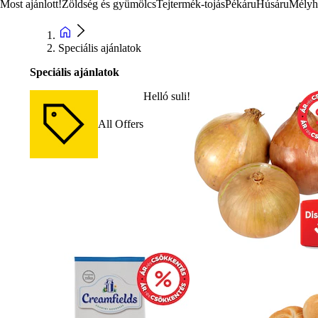
Most ajánlott!
Zöldség és gyümölcs
Tejtermék-tojás
Pékáru
Húsáru
Mélyh
Speciális ajánlatok
Speciális ajánlatok
Helló suli!
All Offers