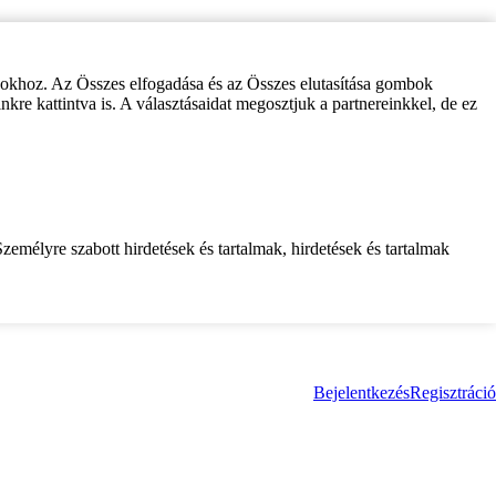
zokhoz. Az Összes elfogadása és az Összes elutasítása gombok
inkre kattintva is. A választásaidat megosztjuk a partnereinkkel, de ez
zemélyre szabott hirdetések és tartalmak, hirdetések és tartalmak
Bejelentkezés
Regisztráció